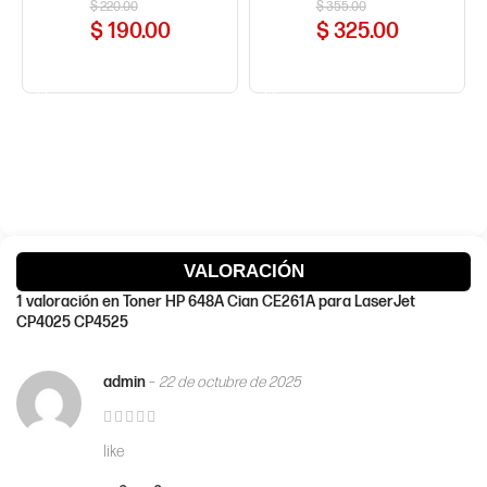
$
220.00
$
355.00
$
190.00
$
325.00
COMPRAR AHORA
COMPRAR AHORA
VALORACIÓN
1 valoración en
Toner HP 648A Cian CE261A para LaserJet
CP4025 CP4525
admin
–
22 de octubre de 2025
like