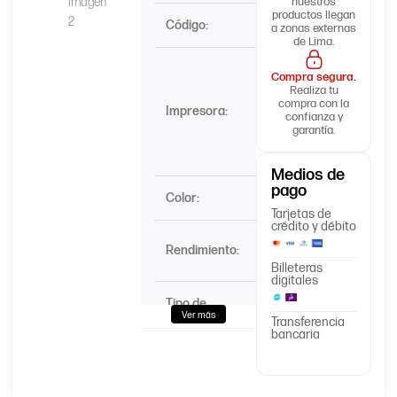
nuestros
productos llegan
Código:
CE261A
a zonas externas
de Lima.
HP
Compra segura.
Color
Realiza tu
LaserJet
compra con la
Impresora:
confianza y
CP4025,
garantía.
CP4520,
CP4525
Medios de
pago
Color:
Cyan
Tarjetas de
crédito y débito
11,000
Rendimiento:
Páginas
Billeteras
digitales
Tipo de
Caja
Ver más
embalaje:
Transferencia
bancaria