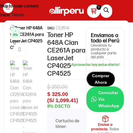
Skip to main content
Inicio
Tienda
CE261A
SKU:
-
Toner HP
Enviamos
a
8%
todo el Perú
648A Cian
Llevamos tu
CE261A para
producto a
Haga clic para ampliar
cualquier parte
LaserJet
del país
CP4025
CP4525
Comprar
Ahora
$
355.00
Consultar
$
325.00
Via
(S/ 1,099.41)
WhatsApp
8% DSCTO
Cartucho de
HP
Envíos a
tóner:
648A
provincia.
Todos