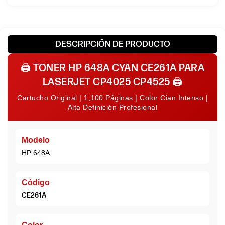
DESCRIPCIÓN DE PRODUCTO
🖨️
TONER HP 648A CYAN CE261A PARA
LASERJET CP4025 CP4525
🖨️
Cartucho Original | 1,100 Páginas | Color Cian Intenso |
Alta Definición Profesional
Modelo
HP 648A
Código
CE261A