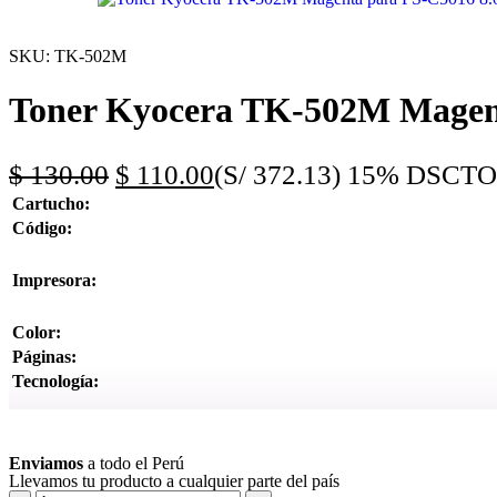
SKU:
TK-502M
Toner Kyocera TK-502M Magent
$
130.00
$
110.00
(S/ 372.13)
15% DSCTO
Cartucho:
Código:
Impresora:
Color:
Páginas:
Tecnología:
Ver más
Enviamos
a todo el Perú
Llevamos tu producto a cualquier parte del país