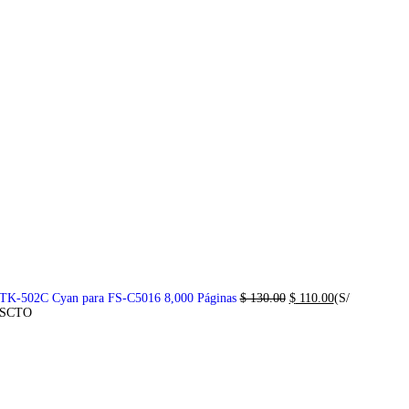
 TK-502C Cyan para FS-C5016 8,000 Páginas
$
130.00
$
110.00
(S/
DSCTO