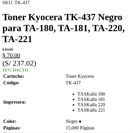
SKU:
TK-437
Toner Kyocera TK-437 Negro
para TA-180, TA-181, TA-220,
TA-221
$
83.00
$
70.00
(S/ 237.02)
16% DSCTO
Cartucho:
Toner Kyocera
Código:
TK-437
TASKalfa 180
TASKalfa 181
Impresora:
TASKalfa 220
TASKalfa 221
Color:
Negro ●
Páginas:
15,000 Páginas