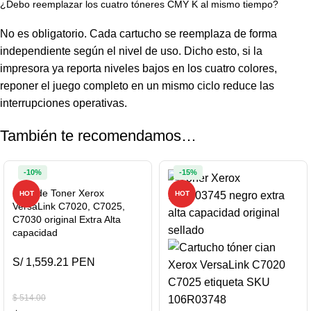
¿Debo reemplazar los cuatro tóneres CMY K al mismo tiempo?
No es obligatorio. Cada cartucho se reemplaza de forma
independiente según el nivel de uso. Dicho esto, si la
impresora ya reporta niveles bajos en los cuatro colores,
reponer el juego completo en un mismo ciclo reduce las
interrupciones operativas.
También te recomendamos…
-10%
-15%
Pack de Toner Xerox
HOT
HOT
VersaLink C7020, C7025,
C7030 original Extra Alta
capacidad
S/ 1,559.21 PEN
$
514.00