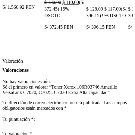
$
130.00
$
110.00
(S/
S/ 1,560.92 PEN
372.45)
15%
$
128.00
$
117.00
(S/
$
1
DSCTO
396.15)
9% DSCTO
396
COMPRAR AHORA
S/ 372.45 PEN
S/ 396.15 PEN
S/ 
COMPRAR AHORA
COMPRAR AHORA
C
Valoración
Valoraciones
No hay valoraciones aún.
Sé el primero en valorar “Toner Xerox 106R03746 Amarillo
VersaLink C7020, C7025, C7030 Extra Alta capacidad”
Tu dirección de correo electrónico no será publicada.
Los campos
obligatorios están marcados con
*
Tu puntuación
*
Tu valoración
*