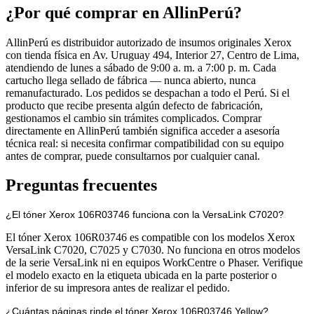
¿Por qué comprar en AllinPerú?
AllinPerú es distribuidor autorizado de insumos originales Xerox
con tienda física en Av. Uruguay 494, Interior 27, Centro de Lima,
atendiendo de lunes a sábado de 9:00 a. m. a 7:00 p. m. Cada
cartucho llega sellado de fábrica — nunca abierto, nunca
remanufacturado. Los pedidos se despachan a todo el Perú. Si el
producto que recibe presenta algún defecto de fabricación,
gestionamos el cambio sin trámites complicados. Comprar
directamente en AllinPerú también significa acceder a asesoría
técnica real: si necesita confirmar compatibilidad con su equipo
antes de comprar, puede consultarnos por cualquier canal.
Preguntas frecuentes
¿El tóner Xerox 106R03746 funciona con la VersaLink C7020?
El tóner Xerox 106R03746 es compatible con los modelos Xerox
VersaLink C7020, C7025 y C7030. No funciona en otros modelos
de la serie VersaLink ni en equipos WorkCentre o Phaser. Verifique
el modelo exacto en la etiqueta ubicada en la parte posterior o
inferior de su impresora antes de realizar el pedido.
¿Cuántas páginas rinde el tóner Xerox 106R03746 Yellow?