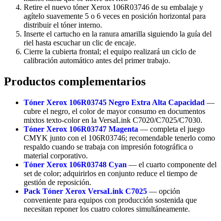
Retire el nuevo tóner Xerox 106R03746 de su embalaje y
agítelo suavemente 5 o 6 veces en posición horizontal para
distribuir el tóner interno.
Inserte el cartucho en la ranura amarilla siguiendo la guía del
riel hasta escuchar un clic de encaje.
Cierre la cubierta frontal; el equipo realizará un ciclo de
calibración automático antes del primer trabajo.
Productos complementarios
Tóner Xerox 106R03745 Negro Extra Alta Capacidad
—
cubre el negro, el color de mayor consumo en documentos
mixtos texto-color en la VersaLink C7020/C7025/C7030.
Tóner Xerox 106R03747 Magenta
— completa el juego
CMYK junto con el 106R03746; recomendable tenerlo como
respaldo cuando se trabaja con impresión fotográfica o
material corporativo.
Tóner Xerox 106R03748 Cyan
— el cuarto componente del
set de color; adquirirlos en conjunto reduce el tiempo de
gestión de reposición.
Pack Tóner Xerox VersaLink C7025
— opción
conveniente para equipos con producción sostenida que
necesitan reponer los cuatro colores simultáneamente.