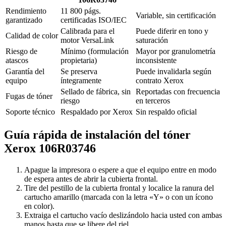
Rendimiento
11 800 págs.
Variable, sin certificación
garantizado
certificadas ISO/IEC
Calibrada para el
Puede diferir en tono y
Calidad de color
motor VersaLink
saturación
Riesgo de
Mínimo (formulación
Mayor por granulometría
atascos
propietaria)
inconsistente
Garantía del
Se preserva
Puede invalidarla según
equipo
íntegramente
contrato Xerox
Sellado de fábrica, sin
Reportadas con frecuencia
Fugas de tóner
riesgo
en terceros
Soporte técnico
Respaldado por Xerox
Sin respaldo oficial
Guía rápida de instalación del tóner
Xerox 106R03746
Apague la impresora o espere a que el equipo entre en modo
de espera antes de abrir la cubierta frontal.
Tire del pestillo de la cubierta frontal y localice la ranura del
cartucho amarillo (marcada con la letra «Y» o con un ícono
en color).
Extraiga el cartucho vacío deslizándolo hacia usted con ambas
manos hasta que se libere del riel.