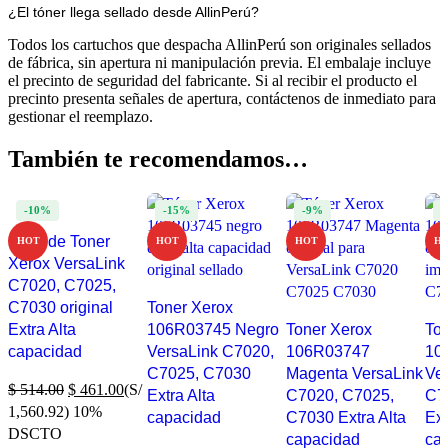
¿El tóner llega sellado desde AllinPerú?
Todos los cartuchos que despacha AllinPerú son originales sellados
de fábrica, sin apertura ni manipulación previa. El embalaje incluye
el precinto de seguridad del fabricante. Si al recibir el producto el
precinto presenta señales de apertura, contáctenos de inmediato para
gestionar el reemplazo.
También te recomendamos…
-10%
-15%
-9%
-
Pack de Toner
HOT
HOT
HOT
H
Xerox VersaLink
C7020, C7025,
C7030 original
Toner Xerox
Extra Alta
106R03745 Negro
Toner Xerox
To
capacidad
VersaLink C7020,
106R03747
10
C7025, C7030
Magenta VersaLink
Ve
$
514.00
$
461.00
(S/
Extra Alta
C7020, C7025,
C7
1,560.92)
10%
capacidad
C7030 Extra Alta
Ext
DSCTO
capacidad
ca