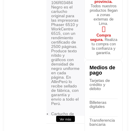
provincia.
106R03484
Todos nuestros
Negro es el
productos llegan
cartucho
a zonas
original para
externas de
las impresoras
Lima.
Phaser 6510 y
WorkCentre
6515, con un
Compra
rendimiento
segura.
Realiza
certificado de
tu compra con
2500 páginas.
la confianza y
Produce texto
garantía.
nítido y
gráficos con
densidad de
Medios de
negro uniforme
pago
en cada
página. En
Tarjetas de
AllinPerú lo
crédito y
recibe sellado
débito
de fábrica, con
garantía y
envío a todo el
Billeteras
Perú.
digitales
Cartucho de
tóner:
Ver más
Transferencia
106R03484
bancaria
Impresora: