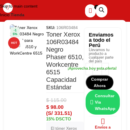
Skip to main content
Inicio
Tienda
106R03484
SKU:
-1
Toner Xerox
Enviamos
5%
a todo el
106R03484
HOT
Perú
Haga clic para ampliar
Negro
Llevamos tu
producto a
Phaser 6510,
cualquier parte
del país
Workcentre
6515
Capacidad
Comprar
Ahora
Estándar
Consultar
$
115.00
Via
$
98.00
WhatsApp
(S/ 331.51)
15% DSCTO
Envíos a
El tóner Xerox