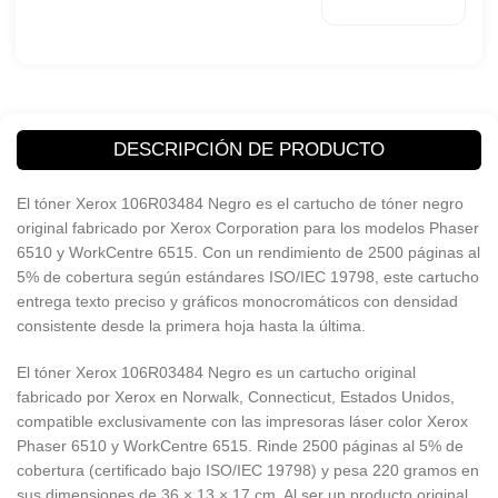
Phaser 6510,
WorkCentre
6515
Color: Negro
Rendimiento:
2.400 páginas
Marca: Xerox
DESCRIPCIÓN DE PRODUCTO
¿Qué es el tóner Xerox 106R03484 Negro?
El tóner Xerox 106R03484 Negro es el cartucho de tóner negro
original fabricado por Xerox Corporation para los modelos Phaser
6510 y WorkCentre 6515. Con un rendimiento de 2500 páginas al
5% de cobertura según estándares ISO/IEC 19798, este cartucho
entrega texto preciso y gráficos monocromáticos con densidad
consistente desde la primera hoja hasta la última.
El tóner Xerox 106R03484 Negro es un cartucho original
fabricado por Xerox en Norwalk, Connecticut, Estados Unidos,
compatible exclusivamente con las impresoras láser color Xerox
Phaser 6510 y WorkCentre 6515. Rinde 2500 páginas al 5% de
cobertura (certificado bajo ISO/IEC 19798) y pesa 220 gramos en
sus dimensiones de 36 × 13 × 17 cm. Al ser un producto original