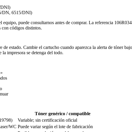
/DNI)
5/DN, 6515/DNI)
a del equipo, puede consultarnos antes de comprar. La referencia 106R0
 con códigos distintos.
are de estado. Cambie el cartucho cuando aparezca la alerta de tóner baj
e la impresora se detenga del todo.
n»
ados
to
inuar
Tóner genérico / compatible
 19798)
Variable; sin certificación oficial
Phaser/WC
Puede variar según el lote de fabricación