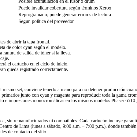
Posible acumulación en el fusor o drum
Puede invalidar cobertura según términos Xerox
Reprogramado; puede generar errores de lectura
Segun política del proveedor
s de abrir la tapa frontal.
üeta de color cyan según el modelo.
ranura de salida de tóner si la lleva.
caje.
rá el cartucho en el ciclo de inicio.
yan queda registrado correctamente.
 mismo set; conviene tenerlo a mano para no detener producción cuando 
 primarios junto con cyan y magenta para reproducir toda la gama crom
xto e impresiones monocromáticas en los mismos modelos Phaser 6510
ca, sin remanufacturados ni compatibles. Cada cartucho incluye garantí
 Centro de Lima (lunes a sábado, 9:00 a.m. – 7:00 p.m.), donde también
es de contacto del sitio.