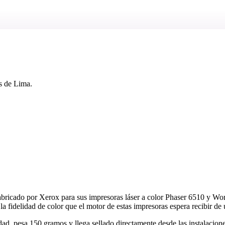
s de Lima.
abricado por Xerox para sus impresoras láser a color Phaser 6510 y W
a fidelidad de color que el motor de estas impresoras espera recibir de 
ad, pesa 150 gramos y llega sellado directamente desde las instalacio