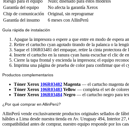
Riesgo para el equipo
Nulo; diseñado para estos modelos
Garantía del equipo
No afecta la garantía Xerox
Chip de comunicación
Original, sin reprogramar
Garantía del insumo
6 meses con AllinPerú
Guía rápida de instalación
Apague la impresora o espere a que entre en modo de espera ante
Retire el cartucho cyan agotado tirando de la palanca o la leng
Saque el 106R03481 del empaque, retire la cinta protectora de la 
Inserte el cartucho en la ranura cyan hasta escuchar el clic de en
Cierre la tapa frontal y encienda la impresora; el equipo reconoce
Imprima una página de prueba de color para confirmar que el c
Productos complementarios
Tóner Xerox
106R03482
Magenta
— el cartucho magenta del
Tóner Xerox
106R03483
Yellow
— completa el set de colores
Tóner Xerox
106R03484
Negro
— el cartucho negro para te
¿Por qué comprar en AllinPerú?
AllinPerú vende exclusivamente productos originales sellados de fábri
hábiles a Lima desde nuestra tienda en Av. Uruguay 494, Interior 27,
compatibilidad antes de comprar, nuestro equipo responde por los canal