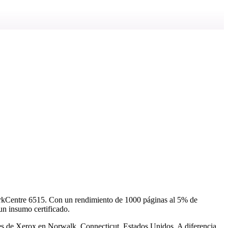
orkCentre 6515. Con un rendimiento de 1000 páginas al 5% de
un insumo certificado.
nes de Xerox en Norwalk, Connecticut, Estados Unidos. A diferencia