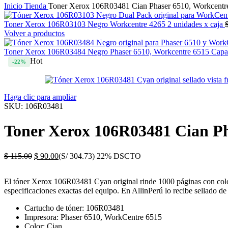
Inicio
Tienda
Toner Xerox 106R03481 Cian Phaser 6510, Workcentr
Toner Xerox 106R03103 Negro Workcentre 4265 2 unidades x caja
Volver a productos
Toner Xerox 106R03484 Negro Phaser 6510, Workcentre 6515 Capa
Hot
-22%
Haga clic para ampliar
SKU:
106R03481
Toner Xerox 106R03481 Cian Ph
El
El
$
115.00
$
90.00
(S/ 304.73)
22% DSCTO
precio
precio
original
actual
El tóner Xerox 106R03481 Cyan original rinde 1000 páginas con col
era:
es:
especificaciones exactas del equipo. En AllinPerú lo recibe sellado de 
$ 115.00.
$ 90.00.
Cartucho de tóner: 106R03481
Impresora: Phaser 6510, WorkCentre 6515
Color: Cian