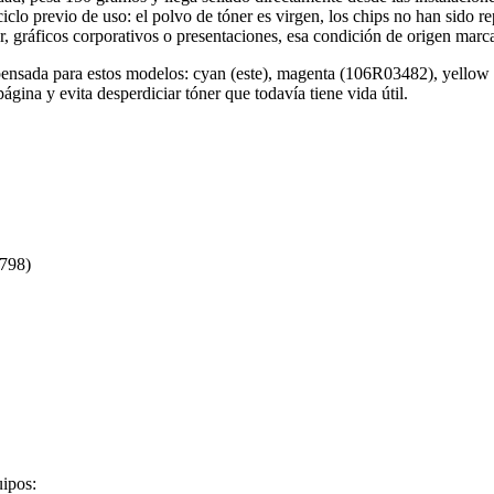
clo previo de uso: el polvo de tóner es virgen, los chips no han sido 
áficos corporativos o presentaciones, esa condición de origen marca un
ensada para estos modelos: cyan (este), magenta (106R03482), yello
ina y evita desperdiciar tóner que todavía tiene vida útil.
9798)
ipos: