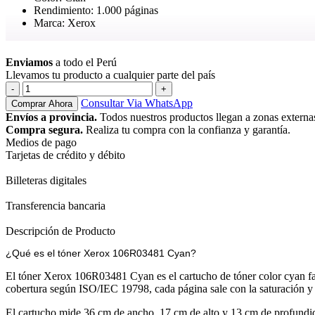
Rendimiento: 1.000 páginas
Marca: Xerox
Ver más
Enviamos
a todo el Perú
Llevamos tu producto a cualquier parte del país
Toner
Xerox
Consultar Via WhatsApp
Comprar Ahora
106R03481
Envíos a provincia.
Todos nuestros productos llegan a zonas externa
Cian
Compra segura.
Realiza tu compra con la confianza y garantía.
Phaser
Medios de pago
6510,
Tarjetas de crédito y débito
Workcentre
6515
Billeteras digitales
Capacidad
Estándar
Transferencia bancaria
cantidad
Descripción de Producto
¿Qué es el tóner Xerox 106R03481 Cyan?
El tóner Xerox 106R03481 Cyan es el cartucho de tóner color cyan f
cobertura según ISO/IEC 19798, cada página sale con la saturación y l
El cartucho mide 36 cm de ancho, 17 cm de alto y 13 cm de profundid