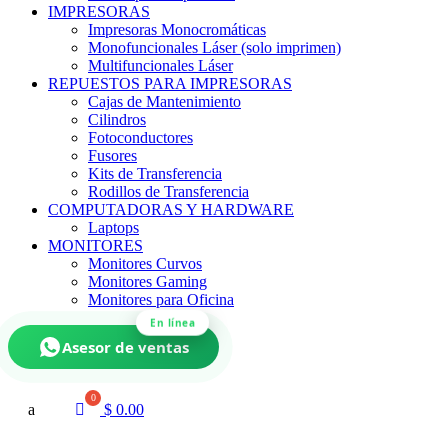
IMPRESORAS
Impresoras Monocromáticas
Monofuncionales Láser (solo imprimen)
Multifuncionales Láser
REPUESTOS PARA IMPRESORAS
Cajas de Mantenimiento
Cilindros
Fotoconductores
Fusores
Kits de Transferencia
Rodillos de Transferencia
COMPUTADORAS Y HARDWARE
Laptops
MONITORES
Monitores Curvos
Monitores Gaming
Monitores para Oficina
En línea
Asesor de ventas
a
$
0.00