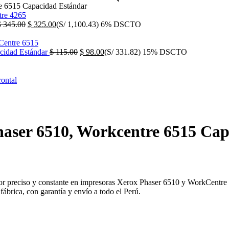
e 6515 Capacidad Estándar
El
El
$
345.00
$
325.00
(S/ 1,100.43)
6% DSCTO
precio
precio
original
actual
era:
es:
El
El
cidad Estándar
$
115.00
$
98.00
(S/ 331.82)
15% DSCTO
$ 345.00.
$ 325.00.
precio
precio
original
actual
era:
es:
$ 115.00.
$ 98.00.
aser 6510, Workcentre 6515 Ca
or preciso y constante en impresoras Xerox Phaser 6510 y WorkCentre
fábrica, con garantía y envío a todo el Perú.