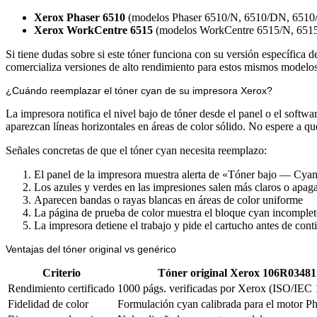
Xerox Phaser 6510
(modelos Phaser 6510/N, 6510/DN, 6510
Xerox WorkCentre 6515
(modelos WorkCentre 6515/N, 651
Si tiene dudas sobre si este tóner funciona con su versión específic
comercializa versiones de alto rendimiento para estos mismos modelos
¿Cuándo reemplazar el tóner cyan de su impresora Xerox?
La impresora notifica el nivel bajo de tóner desde el panel o el softw
aparezcan líneas horizontales en áreas de color sólido. No espere a qu
Señales concretas de que el tóner cyan necesita reemplazo:
El panel de la impresora muestra alerta de «Tóner bajo — Cya
Los azules y verdes en las impresiones salen más claros o apag
Aparecen bandas o rayas blancas en áreas de color uniforme
La página de prueba de color muestra el bloque cyan incomple
La impresora detiene el trabajo y pide el cartucho antes de cont
Ventajas del tóner original vs genérico
Criterio
Tóner original Xerox 106R03481
Rendimiento certificado
1000 págs. verificadas por Xerox (ISO/IEC
Fidelidad de color
Formulación cyan calibrada para el motor 