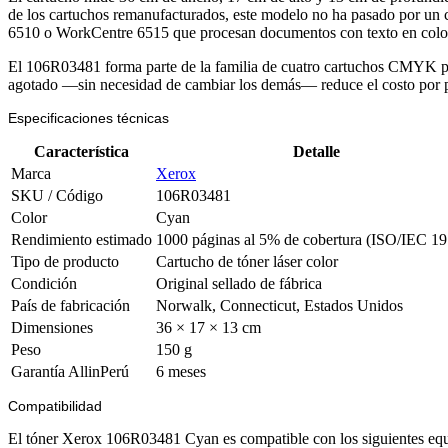
de los cartuchos remanufacturados, este modelo no ha pasado por un ci
6510 o WorkCentre 6515 que procesan documentos con texto en color, gr
El 106R03481 forma parte de la familia de cuatro cartuchos CMYK p
agotado —sin necesidad de cambiar los demás— reduce el costo por pág
Especificaciones técnicas
Característica
Detalle
Marca
Xerox
SKU / Código
106R03481
Color
Cyan
Rendimiento estimado
1000 páginas al 5% de cobertura (ISO/IEC 1
Tipo de producto
Cartucho de tóner láser color
Condición
Original sellado de fábrica
País de fabricación
Norwalk, Connecticut, Estados Unidos
Dimensiones
36 × 17 × 13 cm
Peso
150 g
Garantía AllinPerú
6 meses
Compatibilidad
El tóner Xerox 106R03481 Cyan es compatible con los siguientes equ