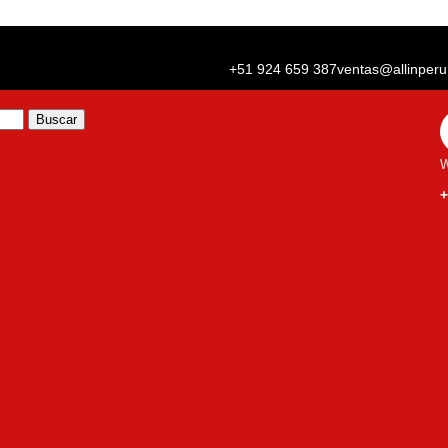
+51 924 659 387
ventas@allinper
Buscar
W
+