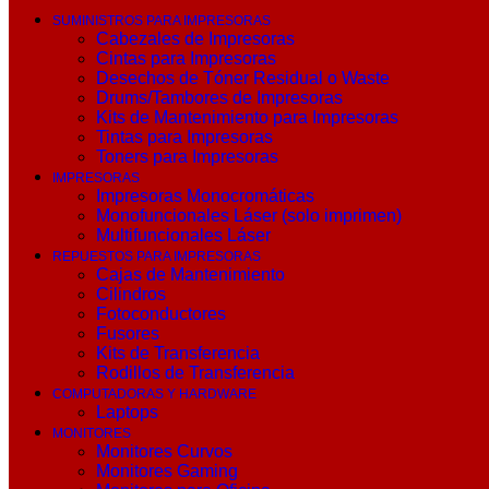
SUMINISTROS PARA IMPRESORAS
Cabezales de Impresoras
Cintas para Impresoras
Desechos de Tóner Residual o Waste
Drums/Tambores de Impresoras
Kits de Mantenimiento para Impresoras
Tintas para Impresoras
Toners para Impresoras
IMPRESORAS
Impresoras Monocromáticas
Monofuncionales Láser (solo imprimen)
Multifuncionales Láser
REPUESTOS PARA IMPRESORAS
Cajas de Mantenimiento
Cilindros
Fotoconductores
Fusores
Kits de Transferencia
Rodillos de Transferencia
COMPUTADORAS Y HARDWARE
Laptops
MONITORES
Monitores Curvos
Monitores Gaming