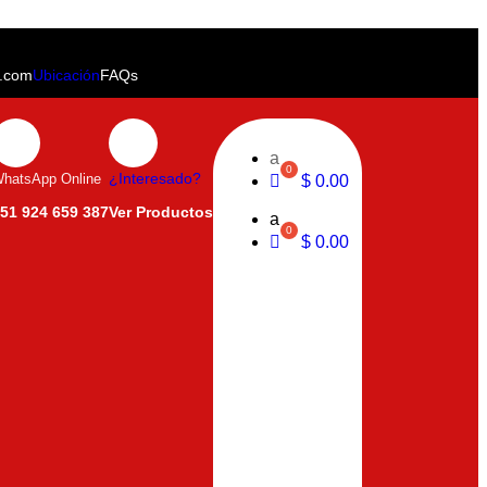
u.com
Ubicación
FAQs
a
hatsApp Online
¿Interesado?
$
0.00
51 924 659 387
Ver Productos
a
$
0.00