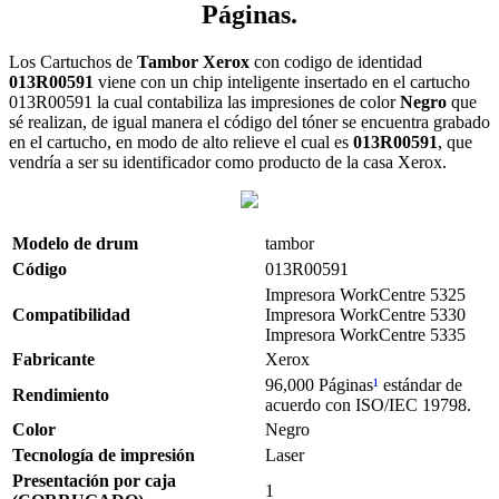
Páginas.
Los Cartuchos de
Tambor Xerox
con codigo de identidad
013R00591
viene con un chip inteligente insertado en el cartucho
013R00591 la cual contabiliza las impresiones de color
Negro
que
sé realizan, de igual manera el código del tóner se encuentra grabado
en el cartucho, en modo de alto relieve el cual es
013R00591
, que
vendría a ser su identificador como producto de la casa Xerox.
Modelo de
drum
tambor
Código
013R00591
Impresora WorkCentre 5325
Compatibilidad
Impresora WorkCentre 5330
Impresora WorkCentre 5335
Fabricante
Xerox
96,000 Páginas
¹
estándar de
Rendimiento
acuerdo con ISO/IEC 19798.
Color
Negro
Tecnología de impresión
Laser
Presentación por caja
1