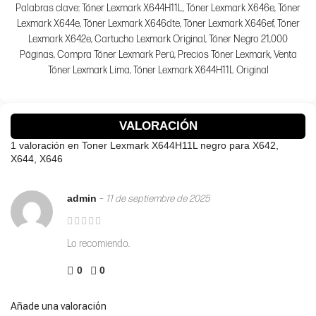
Palabras clave: Tóner Lexmark X644H11L, Tóner Lexmark X646e, Tóner
Lexmark X644e, Tóner Lexmark X646dte, Tóner Lexmark X646ef, Tóner
Lexmark X642e, Cartucho Lexmark Original, Tóner Negro 21,000
Páginas, Compra Tóner Lexmark Perú, Precios Tóner Lexmark, Venta
Tóner Lexmark Lima, Tóner Lexmark X644H11L Original
VALORACIÓN
1 valoración en
Toner Lexmark X644H11L negro para X642,
X644, X646
admin
–
11 de septiembre de 2025
Lo recomiendo.
0
0
Añade una valoración