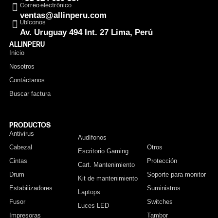
Correo electrónico
ventas@allinperu.com
Ubícanos
Av. Uruguay 494 Int. 27 Lima, Perú
ALLINPERU
Inicio
Nosotros
Contáctanos
Buscar factura
PRODUCTOS
Antivirus
Monitor
Audífonos
Cabezal
Otros
Escritorio Gaming
Cintas
Protección
Cart. Mantenimiento
Drum
Soporte para monitor
Kit de mantenimiento
Estabilizadores
Suministros
Laptops
Fusor
Switches
Luces LED
Impresoras
Tambor