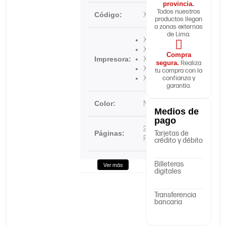
provincia.
Todos nuestros
Código:
X644H11L
productos llegan
a zonas externas
de Lima.
X646e
X644e
Compra
Impresora:
X646dte
segura.
Realiza
X646ef
tu compra con la
X642e
confianza y
garantía.
Color:
Negro
Medios de
pago
21.000
Páginas:
Tarjetas de
Páginas
crédito y débito
Billeteras
Ver más
digitales
Transferencia
bancaria