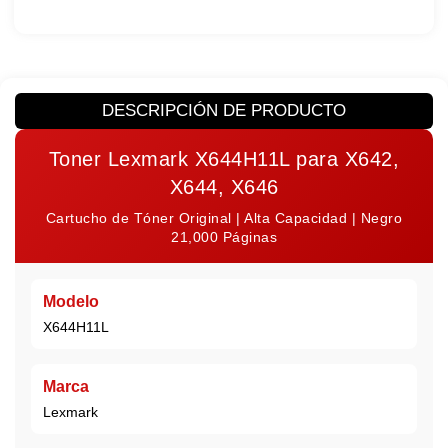
DESCRIPCIÓN DE PRODUCTO
Toner Lexmark X644H11L para X642,
X644, X646
Cartucho de Tóner Original | Alta Capacidad | Negro
21,000 Páginas
Modelo
X644H11L
Marca
Lexmark