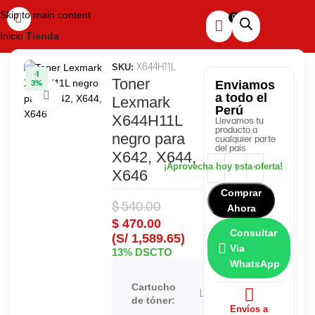
Skip to main content
Inicio
Tienda
X644H11L
SKU:
-1
Toner
Enviamos
3%
Haga clic para ampliar
a todo el
Lexmark
Perú
X644H11L
Llevamos tu
producto a
negro para
cualquier parte
del país
X642, X644,
X646
Comprar
$
540.00
Ahora
$
470.00
Consultar
(S/ 1,589.65)
Via
13% DSCTO
WhatsApp
Cartucho
Lexmark
de tóner:
Envíos a