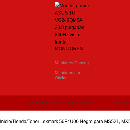
MONITORES
Monitores Gaming
Monitores para
Oficina
SUMINISTROS PARA IMPRESORAS
IMPRESORAS
REPUESTO
Inicio
Tienda
Toner Lexmark 56F4U00 Negro para MS521, MX