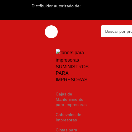
Distribuidor autorizado de:
Skip to main content
SUMINISTROS
PARA
IMPRESORAS
Cajas de
Mantenimiento
para Impresoras
Cabezales de
Impresoras
Cintas para