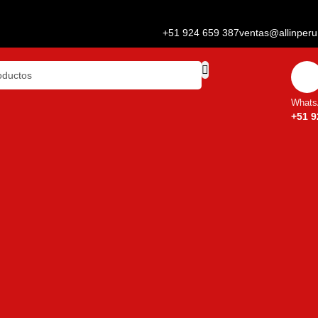
+51 924 659 387
ventas@allinper
Whats
+51 9