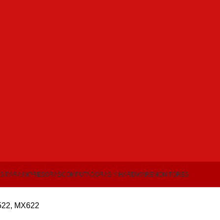
S PARA IMPRESORAS
COMPUTADORAS Y HARDWARE
MONITORES
522, MX622