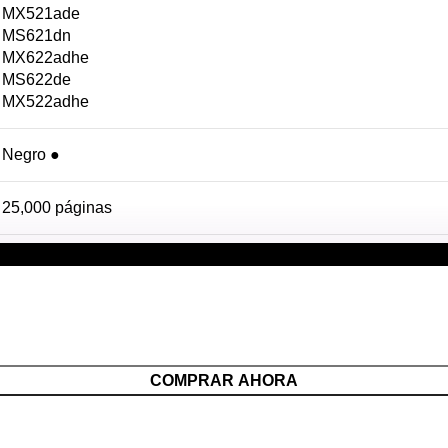
MX521ade
MS621dn
MX622adhe
MS622de
MX522adhe
Negro ●
25,000 páginas
LEXMARK
COMPRAR AHORA