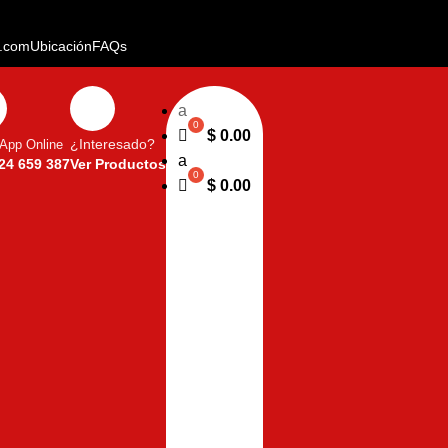
u.com
Ubicación
FAQs
a
$
0.00
App Online
¿Interesado?
a
24 659 387
Ver Productos
$
0.00