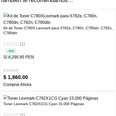
También te recomendamos…
Kit de Toner C780X Lexmark para X782e, C780n, C780dn, C782n,
C780dtn
(1)
-16%
S/ 6,290.95 PEN
$
2,220.00
$
1,860.00
Comprar Ahora
Toner Lexmark C782X1CG Cyan 15.000 Páginas
(1)