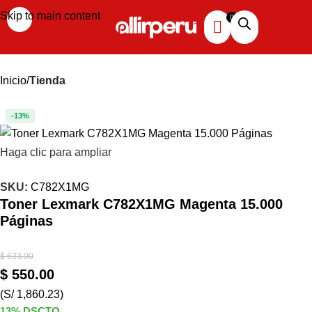
Skip to main content
Inicio
Tienda
-13%
Haga clic para ampliar
SKU:
C782X1MG
Toner Lexmark C782X1MG Magenta 15.000
Páginas
$
633.00
$
550.00
(S/ 1,860.23)
13% DSCTO