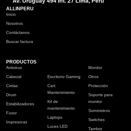
Av. Uruguay 494 Int. 27 Lima, Perú
ALLINPERU
Inicio
Nosotros
Contáctanos
Buscar factura
PRODUCTOS
Antivirus
Audífonos
Monitor
Cabezal
Escritorio Gaming
Otros
Cintas
Cart.
Protección
Mantenimiento
Drum
Soporte para
Kit de
monitor
Estabilizadores
mantenimiento
Suministros
Fusor
Laptops
Switches
Impresoras
Luces LED
Tambor