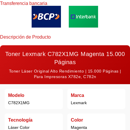
Transferencia bancaria
Descripción de Producto
Toner Lexmark C782X1MG Magenta 15.000
Páginas
Toner Láser Original Alto Rendimiento | 15.000 Páginas |
Para Impresoras X782e, C782n
Modelo
Marca
C782X1MG
Lexmark
Tecnología
Color
Láser Color
Magenta