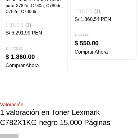
para X782e, C780n, C780dn,
(1)
C782n, C780dtn
S/ 1,860.54 PEN
(1)
S/ 6,291.99 PEN
$
633.00
$
550.00
$
2,220.00
Comprar Ahora
$
1,860.00
Comprar Ahora
Valoración
1 valoración en
Toner Lexmark
C782X1KG negro 15.000 Páginas