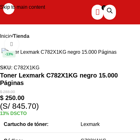
Skip to main content
Inicio
Tienda
Haga clic para ampliar
-13%
SKU:
C782X1KG
Toner Lexmark C782X1KG negro 15.000
Páginas
$
288.00
$
250.00
(S/ 845.70)
13% DSCTO
Cartucho de tóner:
Lexmark