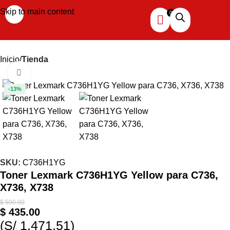
Skip to main content
Inicio
Tienda
Haga clic para ampliar
-13%
SKU:
C736H1YG
Toner Lexmark C736H1YG Yellow para C736,
X736, X738
$
500.00
$
435.00
(S/ 1,471.51)