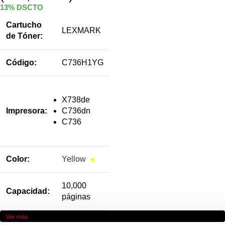
13% DSCTO
Cartucho
LEXMARK
de Tóner:
Código:
C736H1YG
X738de
Impresora:
C736dn
C736
Color:
Yellow
●
10,000
Capacidad:
páginas
Ver más