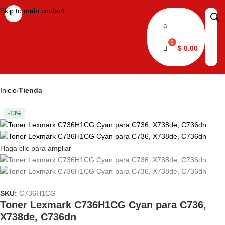
Skip to main content
a
$
0.00
Inicio
Tienda
-13%
Haga clic para ampliar
SKU:
C736H1CG
Toner Lexmark C736H1CG Cyan para C736,
X738de, C736dn