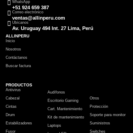
WhatsApp
+51 924 659 387
Correo electrónico
ventas@allinperu.com
Ubícanos
Av. Uruguay 494 Int. 27 Lima, Perú
ALLINPERU
Inicio
Nosotros
Contáctanos
Buscar factura
PRODUCTOS
Antivirus
Monitor
Audífonos
Cabezal
Otros
Escritorio Gaming
Cintas
Protección
Cart. Mantenimiento
Drum
Soporte para monitor
Kit de mantenimiento
Estabilizadores
Suministros
Laptops
Fusor
Switches