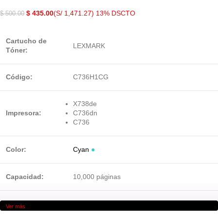
$
435.00
(S/ 1,471.27)
13% DSCTO
$
500.00
Cartucho de
LEXMARK
Tóner:
Código:
C736H1CG
X738de
Impresora:
C736dn
C736
Color:
Cyan
●
Capacidad:
10,000 páginas
Ver más