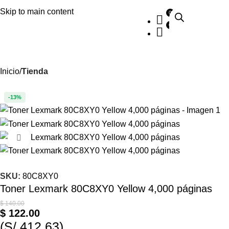
Skip to main content
Inicio
Tienda
-13%
Haga clic para ampliar
SKU:
80C8XY0
Toner Lexmark 80C8XY0 Yellow 4,000 páginas
$
140.00
$
122.00
(S/ 412.63)