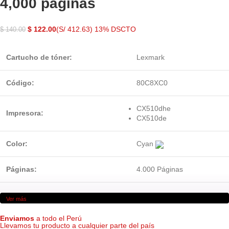
4,000 páginas
$
122.00
(S/ 412.63)
13% DSCTO
$
140.00
Cartucho de tóner:
Lexmark
Código:
80C8XC0
CX510dhe
Impresora:
CX510de
Color:
Cyan
Páginas:
4.000 Páginas
Ver más
Enviamos
a todo el Perú
Llevamos tu producto a cualquier parte del país