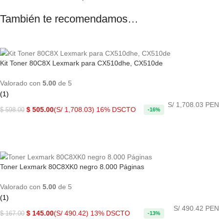
También te recomendamos…
Kit Toner 80C8X Lexmark para CX510dhe, CX510de
Valorado con
5.00
de 5
(1)
S/ 1,708.03 PEN
$
505.00
(S/ 1,708.03)
16% DSCTO
$
598.00
-16%
COMPRAR AHORA
Toner Lexmark 80C8XK0 negro 8.000 Páginas
Valorado con
5.00
de 5
(1)
S/ 490.42 PEN
$
145.00
(S/ 490.42)
13% DSCTO
$
167.00
-13%