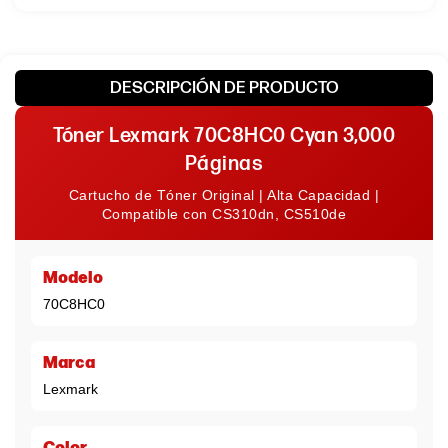
DESCRIPCIÓN DE PRODUCTO
Tóner Lexmark 70C8HC0 Cyan 3,000
Páginas
Cartucho de Tóner Original | Alta Capacidad |
Compatible con CS310dn, CS510de
Modelo
70C8HC0
Marca
Lexmark