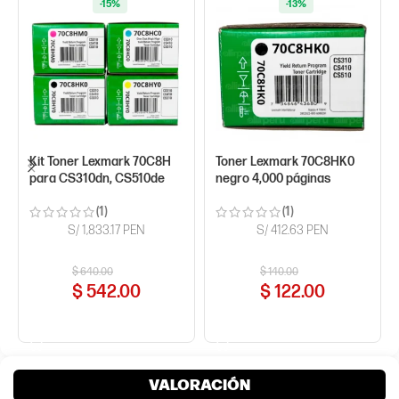
-15%
-13%
Kit Toner Lexmark 70C8H
Toner Lexmark 70C8HK0
para CS310dn, CS510de
negro 4,000 páginas
(1)
(1)
S/ 1,833.17 PEN
S/ 412.63 PEN
$
640.00
$
140.00
$
542.00
$
122.00
COMPRAR AHORA
COMPRAR AHORA
VALORACIÓN