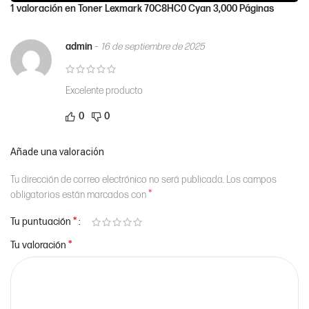
1 valoración en
Toner Lexmark 70C8HC0 Cyan 3,000 Páginas
admin
–
16 de septiembre de 2025
Excelente producto
0
0
Añade una valoración
Tu dirección de correo electrónico no será publicada.
Los campos
*
obligatorios están marcados con
*
Tu puntuación
*
Tu valoración