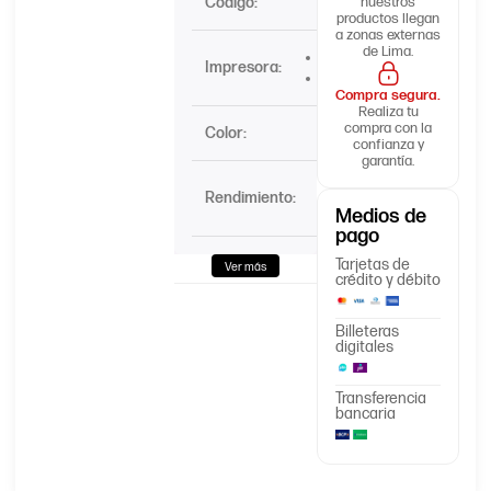
Código:
70C8HC0
nuestros
productos llegan
a zonas externas
de Lima.
CS310dn
Impresora:
CS510de
Compra segura.
Realiza tu
compra con la
Color:
Cyan
confianza y
garantía.
3.000
Rendimiento:
Páginas
Medios de
pago
Tarjetas de
Ver más
crédito y débito
Billeteras
digitales
Transferencia
bancaria