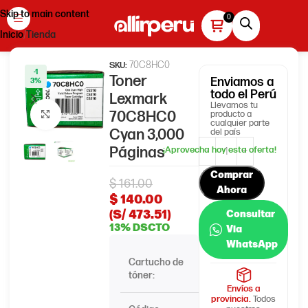
Skip to main content
Inicio
Tienda
70C8HC0
SKU:
-1
Toner
Enviamos
a
3%
todo el Perú
Lexmark
Llevamos tu
70C8HC0
producto a
Haga clic para ampliar
cualquier parte
Cyan 3,000
del país
Páginas
Comprar
$
161.00
Ahora
$
140.00
(S/ 473.51)
Consultar
13% DSCTO
Via
WhatsApp
Cartucho de
Lexmark
tóner:
Envíos a
provincia.
Todos