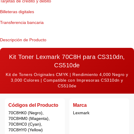
Tarjetas de crédito y débito
Billeteras digitales
Transferencia bancaria
Descripción de Producto
Kit Toner Lexmark 70C8H para CS310dn,
CS510de
Kit de Toners Originales CMYK | Rendimiento 4,000 Negro y
3,000 Colores | Compatible con Impresoras CS310dn y
CS510de
Códigos del Producto
Marca
70C8HK0 (
Negro
),
Lexmark
70C8HM0 (
Magenta
),
70C8HC0 (
Cyan
),
70C8HY0 (
Yellow
)