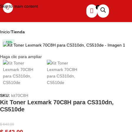
Skip to main content
Inicio
Tienda
-15%
Haga clic para ampliar
SKU:
kit70C8H
Kit Toner Lexmark 70C8H para CS310dn,
CS510de
$
640.00
$
542.00