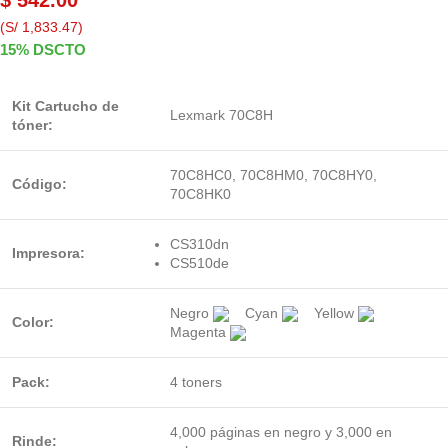
(S/ 1,833.47)
15% DSCTO
Kit Cartucho de
Lexmark 70C8H
tóner:
70C8HC0, 70C8HM0, 70C8HY0,
Código:
70C8HK0
CS310dn
Impresora:
CS510de
Negro
Cyan
Yellow
Color:
Magenta
Pack:
4 toners
4,000 páginas en negro y 3,000 en
Rinde: