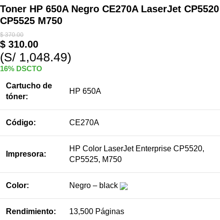
Toner HP 650A Negro CE270A LaserJet CP5520
CP5525 M750
$
370.00
$
310.00
(S/ 1,048.49)
16% DSCTO
Cartucho de
HP 650A
tóner:
Código:
CE270A
HP Color LaserJet Enterprise CP5520,
Impresora:
CP5525, M750
Color:
Negro – black
Rendimiento:
13,500 Páginas