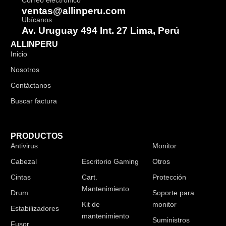
Correo electrónico
ventas@allinperu.com
Ubícanos
Av. Uruguay 494 Int. 27 Lima, Perú
ALLINPERU
Inicio
Nosotros
Contáctanos
Buscar factura
PRODUCTOS
Antivirus
Audífonos
Monitor
Cabezal
Escritorio Gaming
Otros
Cintas
Cart.
Protección
Mantenimiento
Drum
Soporte para
Kit de
monitor
Estabilizadores
mantenimiento
Suministros
Fusor