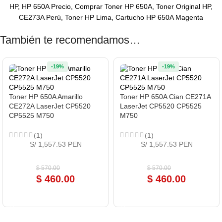
HP, HP 650A Precio, Comprar Toner HP 650A, Toner Original HP,
CE273A Perú, Toner HP Lima, Cartucho HP 650A Magenta
También te recomendamos…
-19%
-19%
Toner HP 650A Amarillo
Toner HP 650A Cian CE271A
CE272A LaserJet CP5520
LaserJet CP5520 CP5525
CP5525 M750
M750
(1)
(1)
S/ 1,557.53 PEN
S/ 1,557.53 PEN
$
570.00
$
570.00
$
460.00
$
460.00
COMPRAR AHORA
COMPRAR AHORA