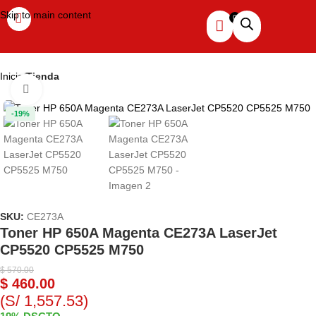
Skip to main content
Inicio
Tienda
Haga clic para ampliar
-19%
SKU:
CE273A
Toner HP 650A Magenta CE273A LaserJet
CP5520 CP5525 M750
$
570.00
$
460.00
(S/ 1,557.53)