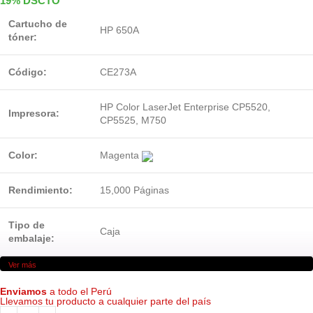
19% DSCTO
Cartucho de
HP 650A
tóner:
Código:
CE273A
HP Color LaserJet Enterprise CP5520,
Impresora:
CP5525, M750
Color:
Magenta
Rendimiento:
15,000 Páginas
Tipo de
Caja
embalaje:
Ver más
Enviamos
a todo el Perú
Llevamos tu producto a cualquier parte del país