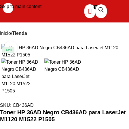
Skip to main content
Inicio
Tienda
Haga clic para ampliar
-13%
SKU:
CB436AD
Toner HP 36AD Negro CB436AD para LaserJet
M1120 M1522 P1505