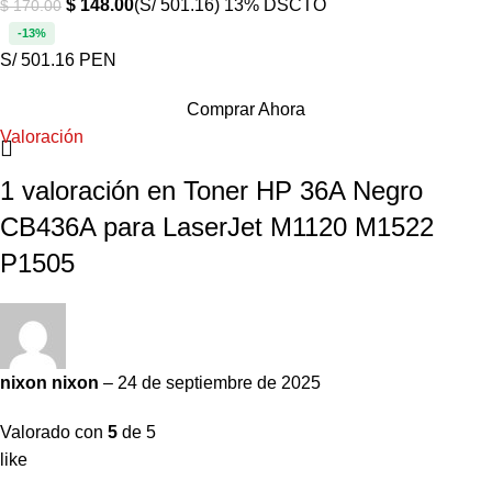
$
148.00
(S/ 501.16)
13% DSCTO
$
170.00
-13%
S/ 501.16 PEN
Comprar Ahora
Valoración
1 valoración en
Toner HP 36A Negro
CB436A para LaserJet M1120 M1522
P1505
nixon nixon
–
24 de septiembre de 2025
Valorado con
5
de 5
like