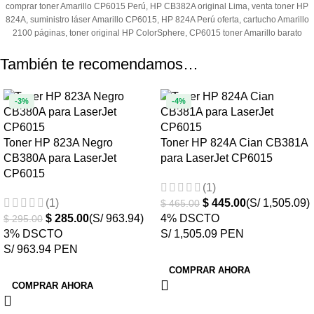
comprar toner Amarillo CP6015 Perú, HP CB382A original Lima, venta toner HP
824A, suministro láser Amarillo CP6015, HP 824A Perú oferta, cartucho Amarillo
2100 páginas, toner original HP ColorSphere, CP6015 toner Amarillo barato
También te recomendamos…
-3%
-4%
Toner HP 823A Negro
Toner HP 824A Cian CB381A
CB380A para LaserJet
para LaserJet CP6015
CP6015
(1)
(1)
$
445.00
(S/ 1,505.09)
$
465.00
$
285.00
(S/ 963.94)
4% DSCTO
$
295.00
3% DSCTO
S/ 1,505.09 PEN
S/ 963.94 PEN
COMPRAR AHORA
COMPRAR AHORA