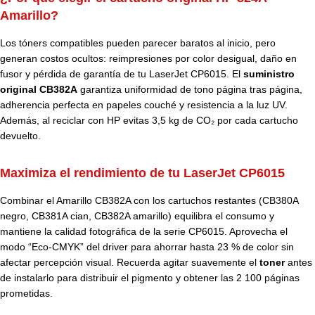
Amarillo?
Los tóners compatibles pueden parecer baratos al inicio, pero
generan costos ocultos: reimpresiones por color desigual, daño en
fusor y pérdida de garantía de tu LaserJet CP6015. El
suministro
original CB382A
garantiza uniformidad de tono página tras página,
adherencia perfecta en papeles couché y resistencia a la luz UV.
Además, al reciclar con HP evitas 3,5 kg de CO₂ por cada cartucho
devuelto.
Maximiza el rendimiento de tu LaserJet CP6015
Combinar el Amarillo CB382A con los cartuchos restantes (CB380A
negro, CB381A cian, CB382A amarillo) equilibra el consumo y
mantiene la calidad fotográfica de la serie CP6015. Aprovecha el
modo “Eco-CMYK” del driver para ahorrar hasta 23 % de color sin
afectar percepción visual. Recuerda agitar suavemente el
toner
antes
de instalarlo para distribuir el pigmento y obtener las 2 100 páginas
prometidas.