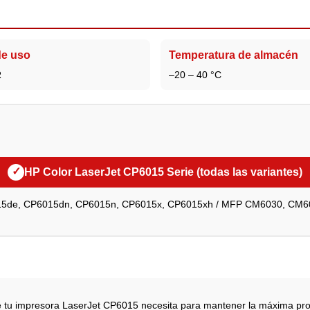
e uso
Temperatura de almacén
R
–20 – 40 °C
✓
HP Color LaserJet CP6015 Serie (todas las variantes)
015de, CP6015dn, CP6015n, CP6015x, CP6015xh / MFP CM6030, CM6
ue tu impresora LaserJet CP6015 necesita para mantener la máxima prod