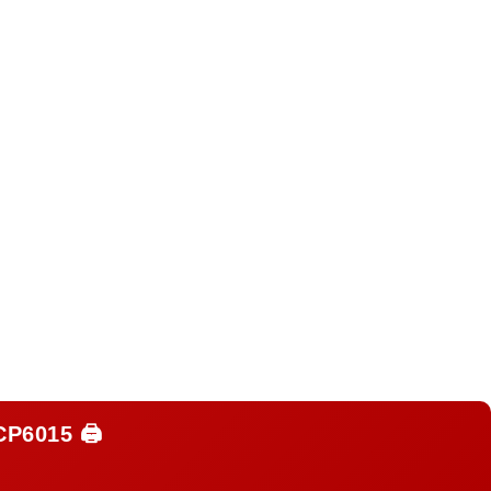
CP6015
🖨️