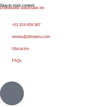
Skip to main content
Distribuidor autorizado de:
+51 924 659 387
ventas@allinperu.com
Ubicación
FAQs