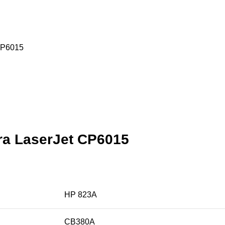
CP6015
ra LaserJet CP6015
HP 823A
CB380A