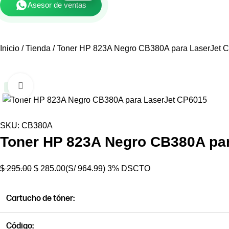
Asesor de ventas
Inicio
Tienda
Toner HP 823A Negro CB380A para LaserJet 
Haga clic para ampliar
-3%
SKU:
CB380A
Toner HP 823A Negro CB380A pa
$
295.00
$
285.00
(S/ 964.99)
3% DSCTO
Cartucho de tóner:
Código: