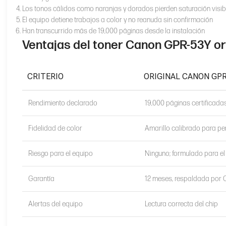
Los tonos cálidos como naranjas y dorados pierden saturación visib
El equipo detiene trabajos a color y no reanuda sin confirmación
Han transcurrido más de 19,000 páginas desde la instalación
Ventajas del toner Canon GPR-53Y or
CRITERIO
ORIGINAL CANON GPR
Rendimiento declarado
19,000 páginas certificada
Fidelidad de color
Amarillo calibrado para pe
Riesgo para el equipo
Ninguno; formulado para e
Garantía
12 meses, respaldada por
Alertas del equipo
Lectura correcta del chip