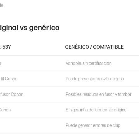
le
iginal vs genérico
-53Y
GENÉRICO / COMPATIBLE
s
Variable, sin certificación
rfil Canon
Puede presentar desvío de tono
l fusor Canon
Posibles residuos en fusor y tambor
 Canon
Sin garantía de fabricante original
Puede generar errores de chip