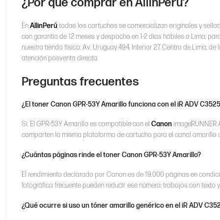
¿Por qué comprar en AllinPerú?
En
AllinPerú
todos los cartuchos se comercializan originales y sella
con garantía de 12 meses y despacho en 1-2 días hábiles a Lima; par
nuestra tienda física: Av. Uruguay 494, Interior 27, Centro de Lima,
atención posventa directa.
Preguntas frecuentes
¿El toner Canon GPR-53Y Amarillo funciona con el iR ADV C3525
Sí. El GPR-53Y Amarillo es compatible con el
Canon
imageRUNNER ADV
comparten la misma plataforma de cartucho para el canal amarillo d
¿Cuántas páginas rinde el toner Canon GPR-53Y Amarillo?
El rendimiento declarado por Canon es de 19,000 páginas en condic
fotográfica frecuente pueden reducir ese número; trabajos con texto 
¿Qué ocurre si uso un tóner amarillo genérico en el iR ADV C35