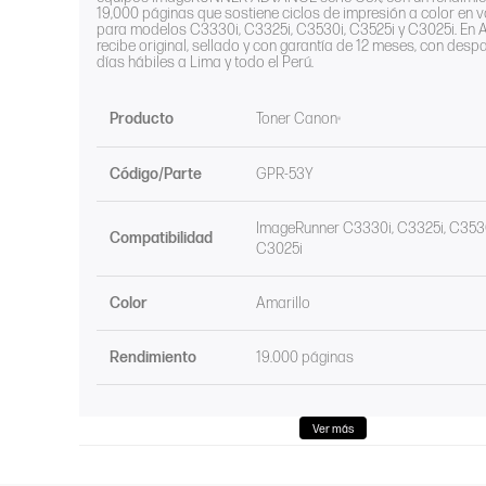
19,000 páginas que sostiene ciclos de impresión a color en 
para modelos C3330i, C3325i, C3530i, C3525i y C3025i. En Al
recibe original, sellado y con garantía de 12 meses, con desp
días hábiles a Lima y todo el Perú.
Producto
Toner
Canon
®
Código/Parte
GPR-53Y
ImageRunner C3330i, C3325i, C3530
Compatibilidad
C3025i
Color
Amarillo
Rendimiento
19.000 páginas
Ver más