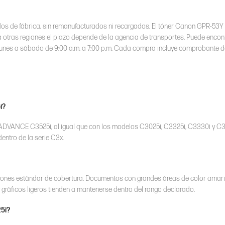
dos de fábrica, sin remanufacturados ni recargados. El tóner Canon GPR-53Y 
a otras regiones el plazo depende de la agencia de transportes. Puede encon
 de lunes a sábado de 9:00 a.m. a 7:00 p.m. Cada compra incluye comprobante 
i?
ANCE C3525i, al igual que con los modelos C3025i, C3325i, C3330i y C3
entro de la serie C3x.
iones estándar de cobertura. Documentos con grandes áreas de color amaril
y gráficos ligeros tienden a mantenerse dentro del rango declarado.
25i?