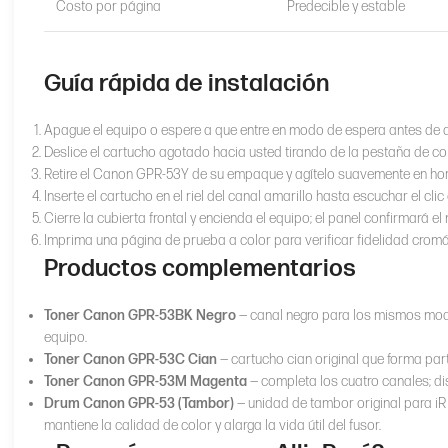
Costo por página
Predecible y estable
Guía rápida de instalación
Apague el equipo o espere a que entre en modo de espera antes de abr
Deslice el cartucho agotado hacia usted tirando de la pestaña de col
Retire el Canon GPR-53Y de su empaque y agítelo suavemente en horizo
Inserte el cartucho en el riel del canal amarillo hasta escuchar el clic
Cierre la cubierta frontal y encienda el equipo; el panel confirmará 
Imprima una página de prueba a color para verificar fidelidad cromát
Productos complementarios
Toner Canon GPR-53BK Negro
— canal negro para los mismos mode
equipo.
Toner Canon GPR-53C Cian
— cartucho cian original que forma par
Toner Canon GPR-53M Magenta
— completa los cuatro canales; dis
Drum Canon GPR-53 (Tambor)
— unidad de tambor original para iR
mantiene la calidad de color y alarga la vida útil del fusor.