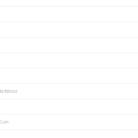
de fábrica
10 cm