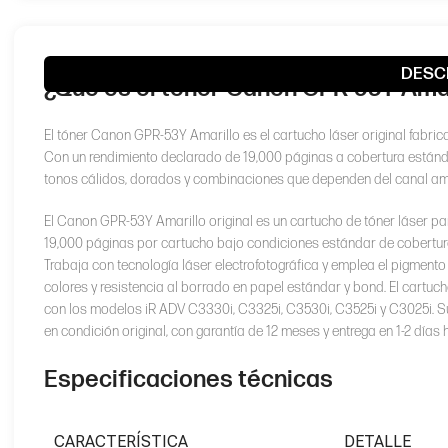
DESC
¿Qué es el toner Canon GPR-53Y Amari
El tóner Canon GPR-53Y Amarillo es el cartucho láser original fab
Con un rendimiento declarado de 19,000 páginas a cobertura estándar
tonos cálidos, dorados y combinaciones que dependen del canal ama
El Canon GPR-53Y Amarillo original es un cartucho de tóner láser
19,000 páginas por cartucho bajo condiciones estándar de cobertura,
Trabaja con tecnología láser electrofotográfica y emplea el pigment
colores y resistencia al borrado en papel estándar y bond. El cartucho
con los modelos iR ADV C3330i, C3325i, C3530i, C3525i y C3025i. Su
en condición original, con garantía de 12 meses y entrega en 1-2 días 
Especificaciones técnicas
CARACTERÍSTICA
DETALLE