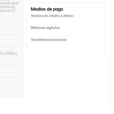
volumen. Apto
linPerú lo
Medios de pago
acho en 1-2
Tarjetas de crédito y débito
Billeteras digitales
Transferencia bancaria
i, C3525i y