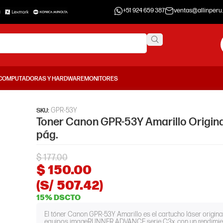
+51 924 659 387
ventas@allinperu
COMPUTADORAS Y HARDWARE
MONITORES
GPR-53Y
SKU:
Toner Canon GPR-53Y Amarillo Origina
pág.
$
177.00
$
150.00
(S/ 507.42)
15% DSCTO
El tóner Canon GPR-53Y Amarillo es el cartucho láser origina
equipos imageRUNNER ADVANCE serie C3x, con un rendimie