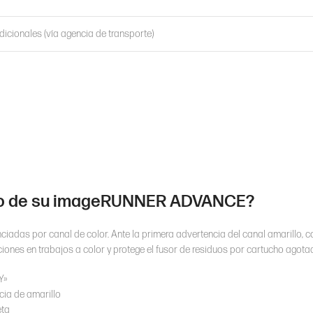
adicionales (vía agencia de transporte)
llo de su imageRUNNER ADVANCE?
nciadas por canal de color. Ante la primera advertencia del canal amarillo, c
iones en trabajos a color y protege el fusor de residuos por cartucho agota
Y»
ia de amarillo
eta