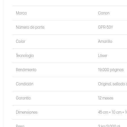
Marca
Canon
Número de parte
GPR-53Y
Color
Amarillo
Tecnología
Láser
Rendimiento
19,000 páginas
Condición
Original, sellado 
Garantía
12 meses
Dimensiones
45 cm × 10 cm × 
Peso
3 kg (3,000 g)