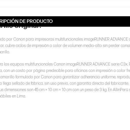
RIPCIÓN DE PRODUCTO
llo original?
ricado por Canon para impresoras multifuncionales imageRUNNER ADVANCE de
, cubre ciclos de impresión a color de volumen medio-alto sin perder consi
rillo.
 para los equipos multifuncionales Canon imageRUNNER ADVANCE serie C3x. 
 con un costo por página predecible para oficinas con impresión a color fr
o amarillo formulado por Canon para garantizar adherencia uniforme, reproduc
 llega sellado de fábrica, sin uso previo, con garantía directa del fabricante
s dimensiones son 45 cm × 10 cm × 10 cm con un peso de 3 kg. En AllinPerú 
hábiles en Lima.