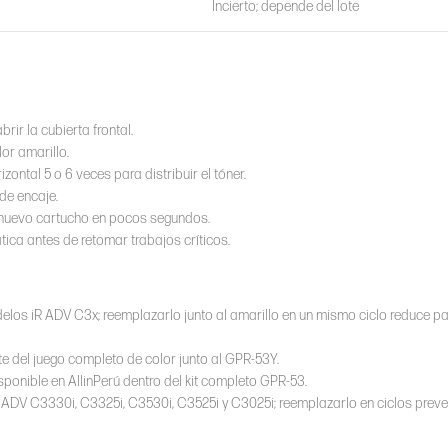
Incierto; depende del lote
ir la cubierta frontal.
or amarillo.
ntal 5 o 6 veces para distribuir el tóner.
 de encaje.
el nuevo cartucho en pocos segundos.
ica antes de retomar trabajos críticos.
los iR ADV C3x; reemplazarlo junto al amarillo en un mismo ciclo reduce p
te del juego completo de color junto al GPR-53Y.
ponible en AllinPerú dentro del kit completo GPR-53.
 ADV C3330i, C3325i, C3530i, C3525i y C3025i; reemplazarlo en ciclos preve