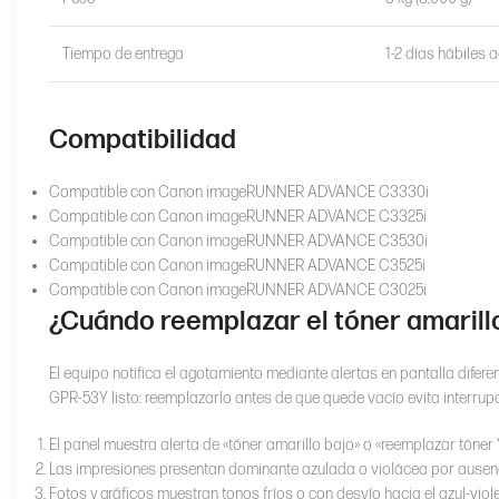
Tiempo de entrega
1-2 días hábiles 
Compatibilidad
Compatible con Canon imageRUNNER ADVANCE C3330i
Compatible con Canon imageRUNNER ADVANCE C3325i
Compatible con Canon imageRUNNER ADVANCE C3530i
Compatible con Canon imageRUNNER ADVANCE C3525i
Compatible con Canon imageRUNNER ADVANCE C3025i
¿Cuándo reemplazar el tóner amari
El equipo notifica el agotamiento mediante alertas en pantalla difere
GPR-53Y listo: reemplazarlo antes de que quede vacío evita interrupc
El panel muestra alerta de «tóner amarillo bajo» o «reemplazar tóner 
Las impresiones presentan dominante azulada o violácea por ausenc
Fotos y gráficos muestran tonos fríos o con desvío hacia el azul-viol