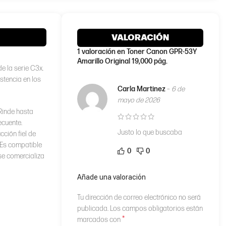
VALORACIÓN
1 valoración en
Toner Canon GPR-53Y
Amarillo Original 19,000 pág.
 la serie C3x.
stencia en los
Carla Martinez
–
6 de
mayo de 2026
Rinde hasta
ecuente.
Justo lo que buscaba
ción fiel de
. Es compatible
0
0
se comercializa
Añade una valoración
Tu dirección de correo electrónico no será
publicada.
Los campos obligatorios están
*
marcados con