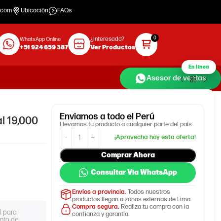
.com
Ubicación
FAQs
¿Interesado?
WhatsApp Online
+51 924 659 387
Ver Productos
En línea
Asesor de ventas
Enviamos
a todo el Perú
l 19,000
Llevamos tu producto a cualquier parte del país
Comprar Ahora
Consultar Via WhatsApp
Envíos a provincia.
Todos nuestros
productos llegan a zonas externas de Lima.
Compra segura.
Realiza tu compra con la
l para
confianza y garantía.
nto de