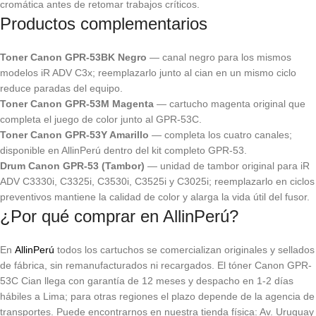
cromática antes de retomar trabajos críticos.
Productos complementarios
Toner Canon GPR-53BK Negro
— canal negro para los mismos
modelos iR ADV C3x; reemplazarlo junto al cian en un mismo ciclo
reduce paradas del equipo.
Toner Canon GPR-53M Magenta
— cartucho magenta original que
completa el juego de color junto al GPR-53C.
Toner Canon GPR-53Y Amarillo
— completa los cuatro canales;
disponible en AllinPerú dentro del kit completo GPR-53.
Drum Canon GPR-53 (Tambor)
— unidad de tambor original para iR
ADV C3330i, C3325i, C3530i, C3525i y C3025i; reemplazarlo en ciclos
preventivos mantiene la calidad de color y alarga la vida útil del fusor.
¿Por qué comprar en AllinPerú?
En
AllinPerú
todos los cartuchos se comercializan originales y sellados
de fábrica, sin remanufacturados ni recargados. El tóner Canon GPR-
53C Cian llega con garantía de 12 meses y despacho en 1-2 días
hábiles a Lima; para otras regiones el plazo depende de la agencia de
transportes. Puede encontrarnos en nuestra tienda física: Av. Uruguay