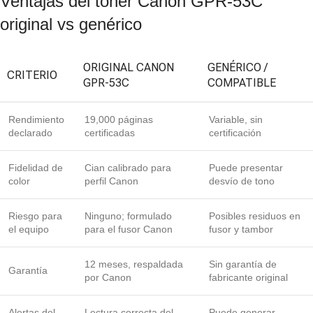
Ventajas del toner Canon GPR-53C
original vs genérico
ORIGINAL CANON
GENÉRICO /
CRITERIO
GPR-53C
COMPATIBLE
Rendimiento
19,000 páginas
Variable, sin
declarado
certificadas
certificación
Fidelidad de
Cian calibrado para
Puede presentar
color
perfil Canon
desvío de tono
Riesgo para
Ninguno; formulado
Posibles residuos en
el equipo
para el fusor Canon
fusor y tambor
12 meses, respaldada
Sin garantía de
Garantía
por Canon
fabricante original
Alertas del
Lectura correcta del
Puede generar