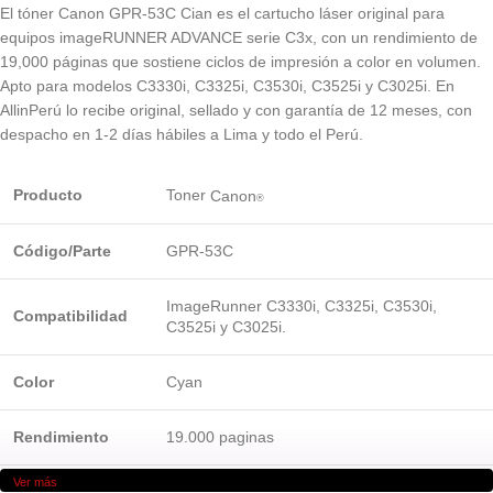
El tóner Canon GPR-53C Cian es el cartucho láser original para
equipos imageRUNNER ADVANCE serie C3x, con un rendimiento de
19,000 páginas que sostiene ciclos de impresión a color en volumen.
Apto para modelos C3330i, C3325i, C3530i, C3525i y C3025i. En
AllinPerú lo recibe original, sellado y con garantía de 12 meses, con
despacho en 1-2 días hábiles a Lima y todo el Perú.
Producto
Toner
Canon
®
Código/Parte
GPR-53C
ImageRunner C3330i, C3325i, C3530i,
Compatibilidad
C3525i y C3025i.
Color
Cyan
Rendimiento
19.000 paginas
Ver más