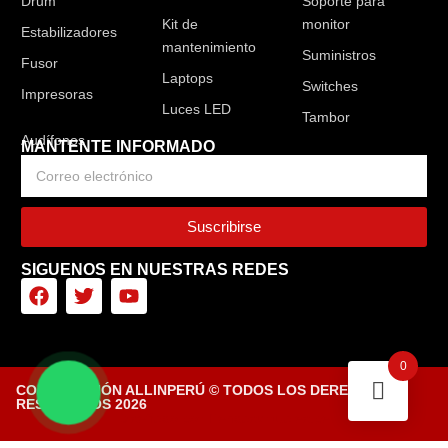
Drum
Soporte para
Kit de
monitor
Estabilizadores
mantenimiento
Suministros
Fusor
Laptops
Switches
Impresoras
Luces LED
Tambor
MANTENTE INFORMADO
Suscribirse
SIGUENOS EN NUESTRAS REDES
0
CORPORACIÓN ALLINPERÚ © TODOS LOS DERECHOS
RESERVADOS 2026
Diseñado por Tiendasvirtuales.pe