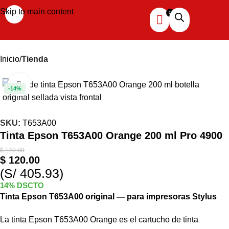
Skip to main content
Inicio
Tienda
Haga clic para ampliar
-14%
SKU:
T653A00
Tinta Epson T653A00 Orange 200 ml Pro 4900
$
140.00
$
120.00
(S/ 405.93)
14% DSCTO
Tinta Epson T653A00 original — para impresoras Stylus
La tinta Epson T653A00 Orange es el cartucho de tinta