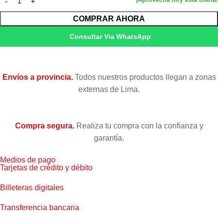
Volumen
200 ml
COMPRAR AHORA
Tecnología
pigmentada UltraChrome HDR
Consultar Via WhatsApp
Compatibilidad
Stylus Pro 4900
Envíos a provincia.
Todos nuestros productos llegan a zonas
Condición
Nuevo — Original de fábrica
externas de Lima.
Garantía
Garantía 6 meses (Epson Perú)
Compra segura.
Realiza tu compra con la confianza y
garantía.
Medios de pago
Tarjetas de crédito y débito
Billeteras digitales
Transferencia bancaria