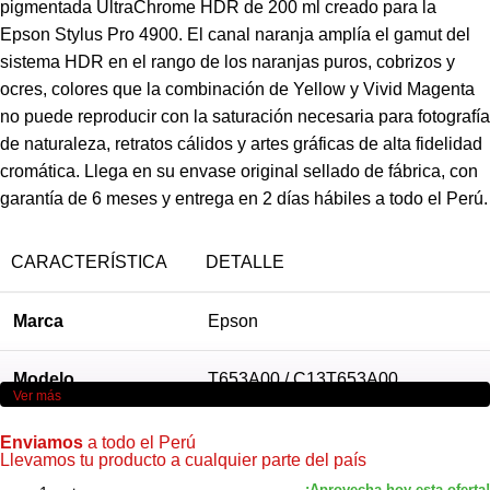
pigmentada UltraChrome HDR de 200 ml creado para la
Epson Stylus Pro 4900. El canal naranja amplía el gamut del
sistema HDR en el rango de los naranjas puros, cobrizos y
ocres, colores que la combinación de Yellow y Vivid Magenta
no puede reproducir con la saturación necesaria para fotografía
de naturaleza, retratos cálidos y artes gráficas de alta fidelidad
cromática. Llega en su envase original sellado de fábrica, con
garantía de 6 meses y entrega en 2 días hábiles a todo el Perú.
CARACTERÍSTICA
DETALLE
Marca
Epson
Modelo
T653A00 / C13T653A00
Ver más
Color
Orange
Enviamos
a todo el Perú
Llevamos tu producto a cualquier parte del país