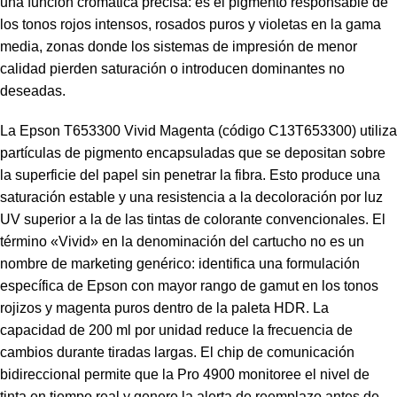
una función cromática precisa: es el pigmento responsable de
los tonos rojos intensos, rosados puros y violetas en la gama
media, zonas donde los sistemas de impresión de menor
calidad pierden saturación o introducen dominantes no
deseadas.
La Epson T653300 Vivid Magenta (código C13T653300) utiliza
partículas de pigmento encapsuladas que se depositan sobre
la superficie del papel sin penetrar la fibra. Esto produce una
saturación estable y una resistencia a la decoloración por luz
UV superior a la de las tintas de colorante convencionales. El
término «Vivid» en la denominación del cartucho no es un
nombre de marketing genérico: identifica una formulación
específica de Epson con mayor rango de gamut en los tonos
rojizos y magenta puros dentro de la paleta HDR. La
capacidad de 200 ml por unidad reduce la frecuencia de
cambios durante tiradas largas. El chip de comunicación
bidireccional permite que la Pro 4900 monitoree el nivel de
tinta en tiempo real y genere la alerta de reemplazo antes de