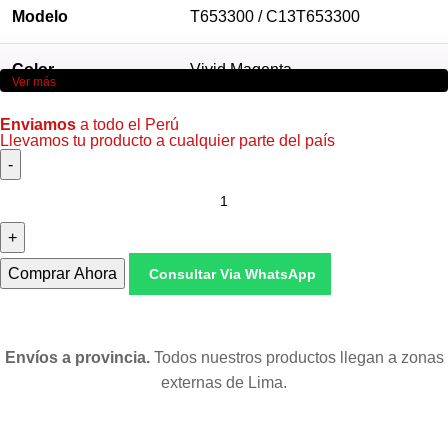
Modelo
T653300 / C13T653300
Color
Vivid Magenta
Ver más
Volumen
200 ml
Enviamos
a todo el Perú
Llevamos tu producto a cualquier parte del país
Tecnología
pigmentada UltraChrome HDR
Compatibilidad
Stylus Pro 4900
Comprar Ahora
Consultar Via WhatsApp
Condición
Nuevo — Original de fábrica
Garantía
Garantía 6 meses (Epson Perú)
Envíos a provincia.
Todos nuestros productos llegan a zonas
externas de Lima.