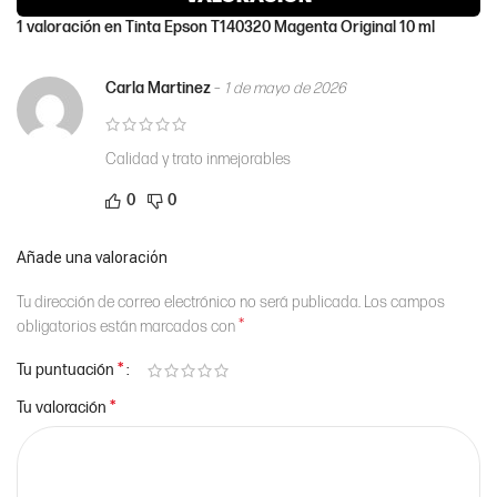
1 valoración en
Tinta Epson T140320 Magenta Original 10 ml
Carla Martinez
–
1 de mayo de 2026
Calidad y trato inmejorables
0
0
Añade una valoración
Tu dirección de correo electrónico no será publicada.
Los campos
*
obligatorios están marcados con
*
Tu puntuación
*
Tu valoración