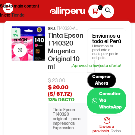
Skip to main content
Inicio
Tienda
T140320-AL
SKU:
-1
Tinta Epson
Enviamos
a
3%
todo el Perú
T140320
Llevamos tu
Magenta
producto a
Haga clic para ampliar
cualquier parte
Original 10
del país
ml
Comprar
$
23.00
Ahora
$
20.00
(S/ 67.72)
Consultar
13% DSCTO
Via
WhatsApp
Tinta Epson
T140320
original — para
impresoras
Envíos a
Expression
provincia.
Todos