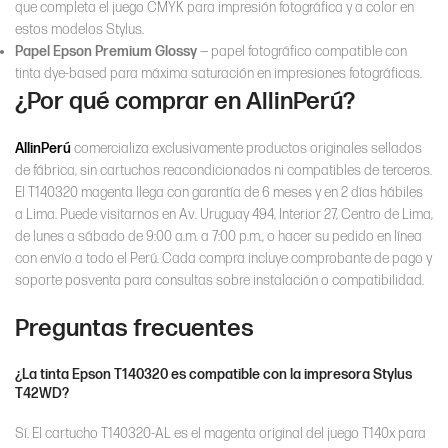
que completa el juego CMYK para impresión fotográfica y a color en
estos modelos Stylus.
Papel Epson Premium Glossy
— papel fotográfico compatible con
tinta dye-based para máxima saturación en impresiones fotográficas.
¿Por qué comprar en AllinPerú?
AllinPerú
comercializa exclusivamente productos originales sellados
de fábrica, sin cartuchos reacondicionados ni compatibles de terceros.
El T140320 magenta llega con garantía de 6 meses y en 2 días hábiles
a Lima. Puede visitarnos en Av. Uruguay 494, Interior 27, Centro de Lima,
de lunes a sábado de 9:00 a.m. a 7:00 p.m., o hacer su pedido en línea
con envío a todo el Perú. Cada compra incluye comprobante de pago y
soporte posventa para consultas sobre instalación o compatibilidad.
Preguntas frecuentes
¿La tinta Epson T140320 es compatible con la impresora Stylus
T42WD?
Sí. El cartucho T140320-AL es el magenta original del juego T140x para