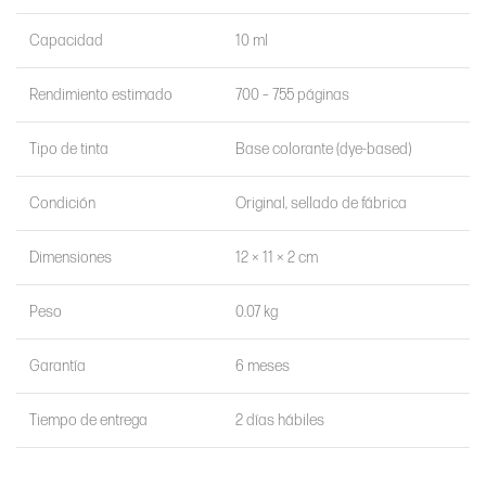
Capacidad
10 ml
Rendimiento estimado
700 – 755 páginas
Tipo de tinta
Base colorante (dye-based)
Condición
Original, sellado de fábrica
Dimensiones
12 × 11 × 2 cm
Peso
0.07 kg
Garantía
6 meses
Tiempo de entrega
2 días hábiles