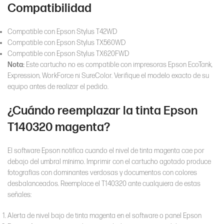
Compatibilidad
Compatible con Epson Stylus T42WD
Compatible con Epson Stylus TX560WD
Compatible con Epson Stylus TX620FWD
Nota:
Este cartucho no es compatible con impresoras Epson EcoTank,
Expression, WorkForce ni SureColor. Verifique el modelo exacto de su
equipo antes de realizar el pedido.
¿Cuándo reemplazar la tinta Epson
T140320 magenta?
El software Epson notifica cuando el nivel de tinta magenta cae por
debajo del umbral mínimo. Imprimir con el cartucho agotado produce
fotografías con dominantes verdosas y documentos con colores
desbalanceados. Reemplace el T140320 ante cualquiera de estas
señales:
Alerta de nivel bajo de tinta magenta en el software o panel Epson