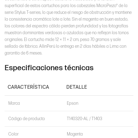
superficial de estos cartuchos para los cabezales MicroPiezo® de la
serie Stylus T-series, lo que reduce el riesgo de obstrucción y mantiene
Nuevo —
la consistencia cromática lote a lote. Sin el magenta en buen estado,
Condición
Original de
fábrica
los colores del espectro cálido pierden profundidad y las fotografías
muestran dominantes verdosas o azuladas que no reflejan los tonos
originales. El cartucho mide 12 × 11 × 2 cm, pesa 70 gramos y sale
Garantía 6
sellado de fábrica. AllinPerú lo entrega en 2 días hábiles a Lima con
meses
Garantía
(Epson
garantía de 6 meses.
Perú)
Especificaciones técnicas
CARACTERÍSTICA
DETALLE
Marca
Epson
Código de producto
T140320-AL / T1403
Color
Magenta