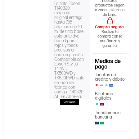
nuestros
La tinta Epson
productos llegan
T140320
a zonas externas
magenta
de Lima.
original entrega
hasta 755
páginas con 10
Compra segura.
ml de tinta base
Realiza tu
colorante dye-
compra con la
based para
confianza y
rojos y rosas
garantía.
precisos en
cada impresión.
Compatible con
Medios de
Epson Stylus
pago
T42WD,
TX560WD y
Tarjetas de
TX620FWD, sale
crédito y débito
sellada de
fábrica con
código T140320-
Billeteras
AL. En AllinPerú
digitales
recibe su pedido
Ver más
en 2 días
hábiles con
Transferencia
garantía de 6
bancaria
meses
respaldada.