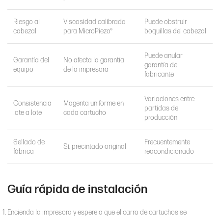
Riesgo al
Viscosidad calibrada
Puede obstruir
cabezal
para MicroPiezo®
boquillas del cabezal
Puede anular
Garantía del
No afecta la garantía
garantía del
equipo
de la impresora
fabricante
Variaciones entre
Consistencia
Magenta uniforme en
partidas de
lote a lote
cada cartucho
producción
Sellado de
Frecuentemente
Sí, precintado original
fábrica
reacondicionado
Guía rápida de instalación
Encienda la impresora y espere a que el carro de cartuchos se