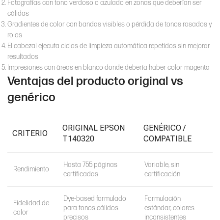
Fotografías con tono verdoso o azulado en zonas que deberían ser
cálidas
Gradientes de color con bandas visibles o pérdida de tonos rosados y
rojos
El cabezal ejecuta ciclos de limpieza automática repetidos sin mejorar
resultados
Impresiones con áreas en blanco donde debería haber color magenta
Ventajas del producto original vs
genérico
ORIGINAL EPSON
GENÉRICO /
CRITERIO
T140320
COMPATIBLE
Hasta 755 páginas
Variable, sin
Rendimiento
certificadas
certificación
Dye-based formulado
Formulación
Fidelidad de
para tonos cálidos
estándar, colores
color
precisos
inconsistentes