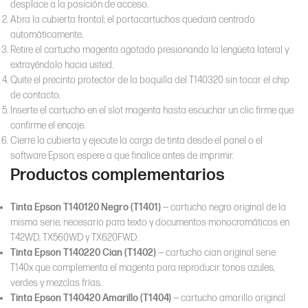
desplace a la posición de acceso.
Abra la cubierta frontal; el portacartuchos quedará centrado
automáticamente.
Retire el cartucho magenta agotado presionando la lengüeta lateral y
extrayéndolo hacia usted.
Quite el precinto protector de la boquilla del T140320 sin tocar el chip
de contacto.
Inserte el cartucho en el slot magenta hasta escuchar un clic firme que
confirme el encaje.
Cierre la cubierta y ejecute la carga de tinta desde el panel o el
software Epson; espere a que finalice antes de imprimir.
Productos complementarios
Tinta Epson T140120 Negro (T1401)
— cartucho negro original de la
misma serie, necesario para texto y documentos monocromáticos en
T42WD, TX560WD y TX620FWD.
Tinta Epson T140220 Cian (T1402)
— cartucho cian original serie
T140x que complementa el magenta para reproducir tonos azules,
verdes y mezclas frías.
Tinta Epson T140420 Amarillo (T1404)
— cartucho amarillo original