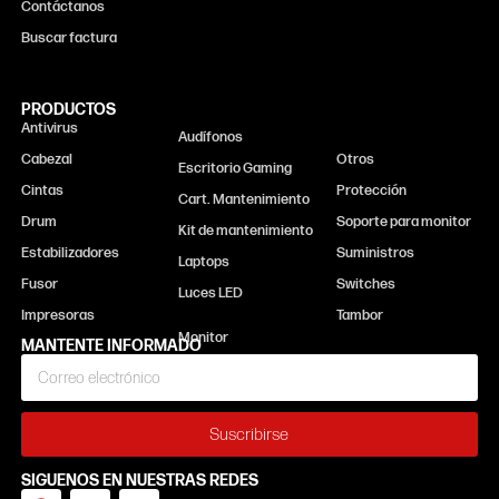
Contáctanos
Buscar factura
PRODUCTOS
Antivirus
Monitor
Audífonos
Cabezal
Otros
Escritorio Gaming
Cintas
Protección
Cart. Mantenimiento
Drum
Soporte para monitor
Kit de mantenimiento
Estabilizadores
Suministros
Laptops
Fusor
Switches
Luces LED
Impresoras
Tambor
MANTENTE INFORMADO
Suscribirse
SIGUENOS EN NUESTRAS REDES