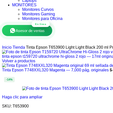
Laptops
MONITORES
Monitores Curvos
Monitores Gaming
Monitores para Oficina
En línea
Asesor de ventas
Inicio
Tienda
Tinta Epson T653900 Light Light Black 200 ml P
tinta epson t159720 ultrachrome hi-gloss 2 rojo — 17ml origin
Volver a productos
Tinta Epson T748XXL320 Magenta — 7,000 pág. originales
$
-14%
Haga clic para ampliar
SKU:
T653900