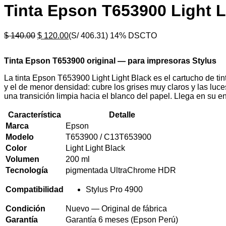
Tinta Epson T653900 Light L
$
140.00
$
120.00
(S/ 406.31)
14% DSCTO
Tinta Epson T653900 original — para impresoras Stylus
La tinta Epson T653900 Light Light Black es el cartucho de 
y el de menor densidad: cubre los grises muy claros y las luc
una transición limpia hacia el blanco del papel. Llega en su e
Característica
Detalle
Marca
Epson
Modelo
T653900 / C13T653900
Color
Light Light Black
Volumen
200 ml
Tecnología
pigmentada UltraChrome HDR
Compatibilidad
Stylus Pro 4900
Condición
Nuevo — Original de fábrica
Garantía
Garantía 6 meses (Epson Perú)