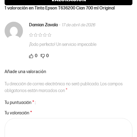
1 valoración en
Tinta Epson T636200 Cian 700 ml Original
Damian Zavala
–
17 de abril de 2026
¡Todo perfecto! Un servicio impecable
0
0
Añade una valoración
Tu dirección de correo electrónico no será publicada.
Los campos
*
obligatorios están marcados con
*
Tu puntuación
*
Tu valoración