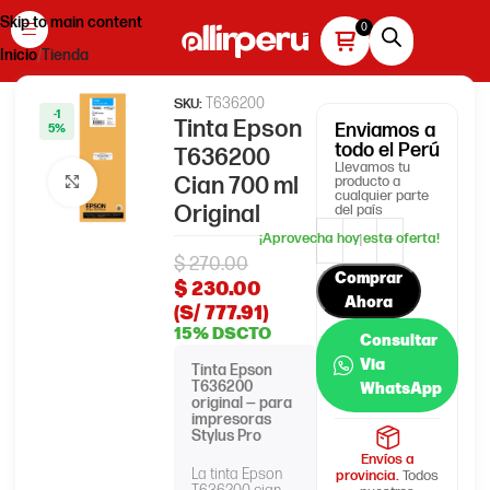
Skip to main content
Inicio
Tienda
T636200
SKU:
-1
Tinta Epson
Enviamos
a
5%
todo el Perú
T636200
Llevamos tu
Cian 700 ml
producto a
Haga clic para ampliar
cualquier parte
Original
del país
$
270.00
Comprar
$
230.00
Ahora
(S/ 777.91)
15% DSCTO
Consultar
Via
Tinta Epson
T636200
WhatsApp
original — para
impresoras
Stylus Pro
Envíos a
La tinta Epson
provincia.
Todos