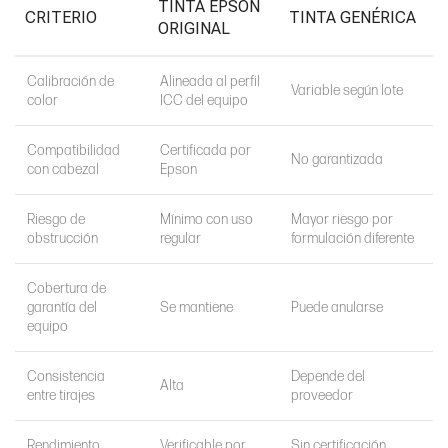
TINTA EPSON
CRITERIO
TINTA GENÉRICA
ORIGINAL
Calibración de
Alineada al perfil
Variable según lote
color
ICC del equipo
Compatibilidad
Certificada por
No garantizada
con cabezal
Epson
Riesgo de
Mínimo con uso
Mayor riesgo por
obstrucción
regular
formulación diferente
Cobertura de
garantía del
Se mantiene
Puede anularse
equipo
Consistencia
Depende del
Alta
entre tirajes
proveedor
Rendimiento
Verificable por
Sin certificación