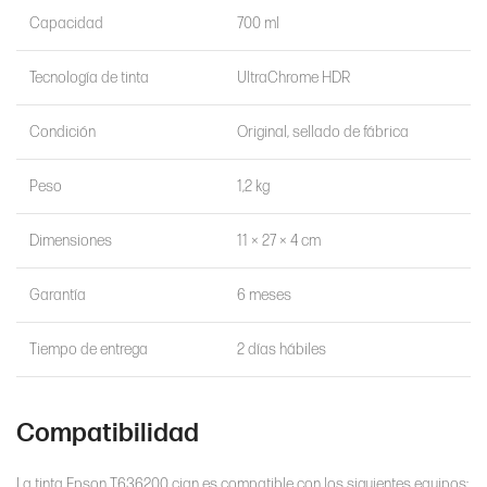
Capacidad
700 ml
Tecnología de tinta
UltraChrome HDR
Condición
Original, sellado de fábrica
Peso
1,2 kg
Dimensiones
11 × 27 × 4 cm
Garantía
6 meses
Tiempo de entrega
2 días hábiles
Compatibilidad
La tinta Epson T636200 cian es compatible con los siguientes equipos: