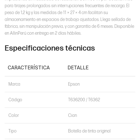
tinta blanca)
para tirajes prolongados sin interrupciones frecuentes de recarga. El
peso de 1,2 kg y las medidas de 11 × 27 × 4 cm facilitan su
Nuevo —
almacenamiento en espacios de trabajo ajustados. Llega sellada de
Condición
Original de
fábrica, sin manipulación previa, y con garantía de 6 meses. Disponible
fábrica
en AllinPerú con entrega en 2 días hábiles.
Garantía 6
Especificaciones técnicas
Garantía
meses
(Epson Perú)
CARACTERÍSTICA
DETALLE
Marca
Epson
Código
T636200 / T6362
Color
Cian
Tipo
Botella de tinta original