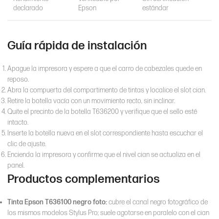
declarado
Epson
estándar
Guía rápida de instalación
Apague la impresora y espere a que el carro de cabezales quede en
reposo.
Abra la compuerta del compartimento de tintas y localice el slot cian.
Retire la botella vacía con un movimiento recto, sin inclinar.
Quite el precinto de la botella T636200 y verifique que el sello esté
intacto.
Inserte la botella nueva en el slot correspondiente hasta escuchar el
clic de ajuste.
Encienda la impresora y confirme que el nivel cian se actualiza en el
panel.
Productos complementarios
Tinta Epson T636100 negro foto:
cubre el canal negro fotográfico de
los mismos modelos Stylus Pro; suele agotarse en paralelo con el cian