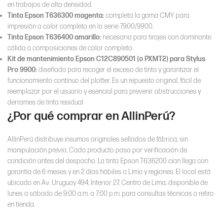
en trabajos de alta densidad.
Tinta Epson T636300 magenta:
completa la gama CMY para
impresión a color completo en la serie 7900/9900.
Tinta Epson T636400 amarillo:
necesaria para tirajes con dominante
cálida o composiciones de color completo.
Kit de mantenimiento Epson
C12C890501
(o PXMT2) para Stylus
Pro 9900:
diseñado para recoger el exceso de tinta y garantizar el
funcionamiento continuo del plotter. Es un repuesto original, fácil de
reemplazar por el usuario y esencial para prevenir obstrucciones y
derrames de tinta residual
¿Por qué comprar en AllinPerú?
AllinPerú distribuye insumos originales sellados de fábrica, sin
manipulación previa. Cada producto pasa por verificación de
condición antes del despacho. La tinta Epson T636200 cian llega con
garantía de 6 meses y en 2 días hábiles a Lima y regiones. El local está
ubicado en Av. Uruguay 494, Interior 27, Centro de Lima, disponible de
lunes a sábado de 9:00 a.m. a 7:00 p.m. para consultas técnicas o retiro
en tienda.