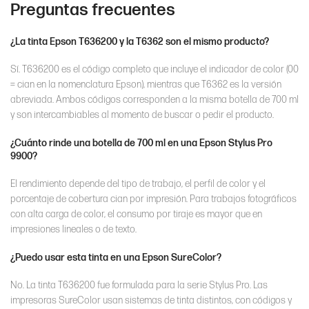
Preguntas frecuentes
¿La tinta Epson T636200 y la T6362 son el mismo producto?
Sí. T636200 es el código completo que incluye el indicador de color (00
= cian en la nomenclatura Epson), mientras que T6362 es la versión
abreviada. Ambos códigos corresponden a la misma botella de 700 ml
y son intercambiables al momento de buscar o pedir el producto.
¿Cuánto rinde una botella de 700 ml en una Epson Stylus Pro
9900?
El rendimiento depende del tipo de trabajo, el perfil de color y el
porcentaje de cobertura cian por impresión. Para trabajos fotográficos
con alta carga de color, el consumo por tiraje es mayor que en
impresiones lineales o de texto.
¿Puedo usar esta tinta en una Epson SureColor?
No. La tinta T636200 fue formulada para la serie Stylus Pro. Las
impresoras SureColor usan sistemas de tinta distintos, con códigos y