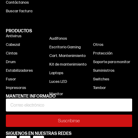
Contáctanos
Buscar factura
PRODUCTOS
Antivirus
Monitor
Audífonos
Cabezal
Otros
Escritorio Gaming
Cintas
Protección
Cart. Mantenimiento
Drum
Soporte para monitor
Kit de mantenimiento
Estabilizadores
Suministros
Laptops
Fusor
Switches
Luces LED
Impresoras
Tambor
MANTENTE INFORMADO
Suscribirse
SIGUENOS EN NUESTRAS REDES