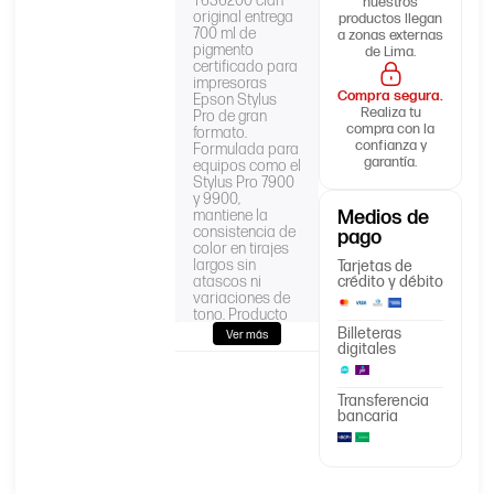
T636200 cian
nuestros
original entrega
productos llegan
700 ml de
a zonas externas
pigmento
de Lima.
certificado para
impresoras
Compra segura.
Epson Stylus
Realiza tu
Pro de gran
compra con la
formato.
confianza y
Formulada para
garantía.
equipos como el
Stylus Pro 7900
y 9900,
mantiene la
Medios de
consistencia de
pago
color en tirajes
largos sin
Tarjetas de
atascos ni
crédito y débito
variaciones de
tono. Producto
sellado de
Billeteras
Ver más
fábrica, con
digitales
garantía de 6
meses y entrega
en 2 días
Transferencia
hábiles desde
bancaria
AllinPerú.
CARACTERÍSTICA
DETALLE