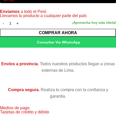
Ver más
Color
Yellow / Amarillo
Enviamos
a todo el Perú
Llevamos tu producto a cualquier parte del país
Volumen
5 ml — 350 páginas
COMPRAR AHORA
Tecnología
Pigmento, ideal para textos nítidos.
Consultar Via WhatsApp
Stylus C79, CX3900, CX4900,
CX5900, CX6900F, CX7300,
Compatibilidad
CX8300, CX9300F, TX200, TX210,
Envíos a provincia.
Todos nuestros productos llegan a zonas
TX220, TX300F, TX400, TX410.
externas de Lima.
Condición
Nuevo — Original de fábrica
Compra segura.
Realiza tu compra con la confianza y
Garantía
Garantía 6 meses (Epson Perú)
garantía.
Medios de pago
Tarjetas de crédito y débito