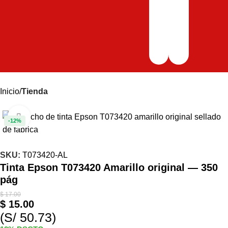
Inicio
Tienda
Haga clic para ampliar
-12%
SKU:
T073420-AL
Tinta Epson T073420 Amarillo original — 350
pág
$
17.00
$
15.00
(S/ 50.73)