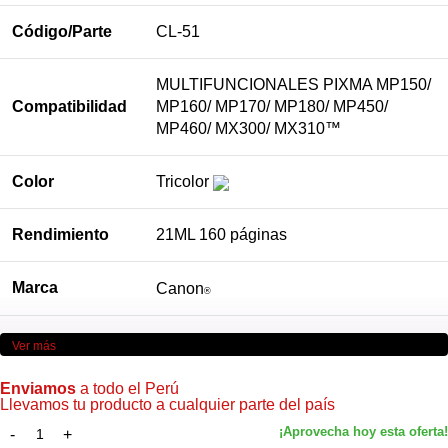
Código/Parte
CL-51
MULTIFUNCIONALES PIXMA MP150/
Compatibilidad
MP160/ MP170/ MP180/ MP450/
MP460/ MX300/ MX310™
Color
Tricolor
Rendimiento
21ML 160 páginas
Marca
Canon
®
Condición
Original
Ver más
Enviamos
a todo el Perú
Llevamos tu producto a cualquier parte del país
[/su_table]