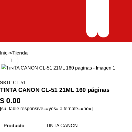
Inicio
Tienda
Haga clic para ampliar
SKU:
CL-51
TINTA CANON CL-51 21ML 160 páginas
$
0.00
[su_table responsive=»yes» alternate=»no»]
Producto
TINTA CANON