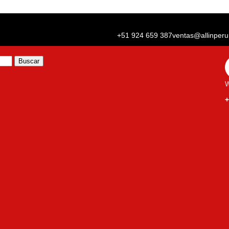
+51 924 659 387
ventas@allinper
Buscar
W
+