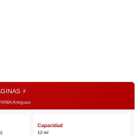
ÁGINAS
⚡
 PIXMA Antiguas
Capacidad
o)
12 ml