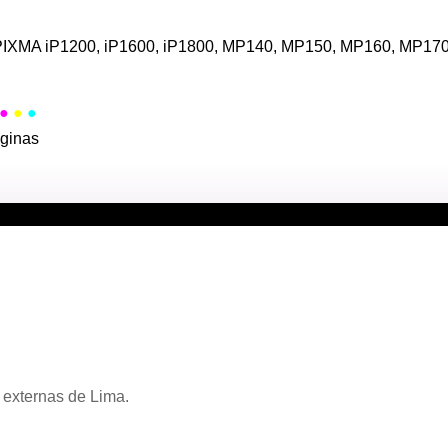
PIXMA iP1200, iP1600, iP1800, MP140, MP150, MP160, MP1
●
●
●
ginas
 externas de Lima.