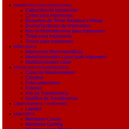
SUMINISTROS PARA IMPRESORAS
Cabezales de Impresoras
Cintas para Impresoras
Desechos de Tóner Residual o Waste
Drums/Tambores de Impresoras
Kits de Mantenimiento para Impresoras
Tintas para Impresoras
Toners para Impresoras
IMPRESORAS
Impresoras Monocromáticas
Monofuncionales Láser (solo imprimen)
Multifuncionales Láser
REPUESTOS PARA IMPRESORAS
Cajas de Mantenimiento
Cilindros
Fotoconductores
Fusores
Kits de Transferencia
Rodillos de Transferencia
COMPUTADORAS Y HARDWARE
Laptops
MONITORES
Monitores Curvos
Monitores Gaming