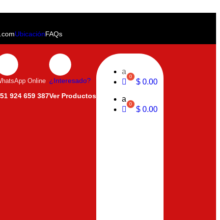
u.com
Ubicación
FAQs
a
hatsApp Online
¿Interesado?
$
0.00
51 924 659 387
Ver Productos
a
$
0.00