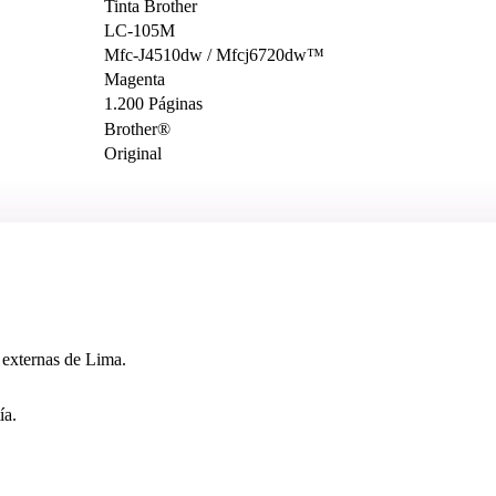
Tinta Brother
LC-105M
Mfc-J4510dw / Mfcj6720dw™
Magenta
1.200 Páginas
Brother®
Original
 externas de Lima.
ía.