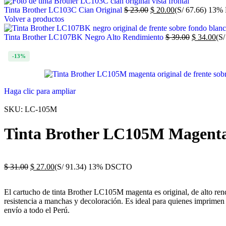
Tinta Brother LC103C Cian Original
$
23.00
$
20.00
(S/ 67.66)
13%
Volver a productos
Tinta Brother LC107BK Negro Alto Rendimiento
$
39.00
$
34.00
(S/
-13%
Haga clic para ampliar
SKU:
LC-105M
Tinta Brother LC105M Magenta
$
31.00
$
27.00
(S/ 91.34)
13% DSCTO
El cartucho de tinta Brother LC105M magenta es original, de alto re
resistencia a manchas y decoloración. Es ideal para quienes imprimen 
envío a todo el Perú.