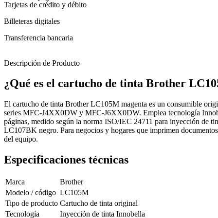
Tarjetas de crédito y débito
Billeteras digitales
Transferencia bancaria
Descripción de Producto
¿Qué es el cartucho de tinta Brother LC
El cartucho de tinta Brother LC105M magenta es un consumible origin
series MFC-J4XX0DW y MFC-J6XX0DW. Emplea tecnología Innobella, f
páginas, medido según la norma ISO/IEC 24711 para inyección de ti
LC107BK negro. Para negocios y hogares que imprimen documentos con gr
del equipo.
Especificaciones técnicas
Marca
Brother
Modelo / código
LC105M
Tipo de producto
Cartucho de tinta original
Tecnología
Inyección de tinta Innobella