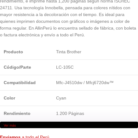
rendimiento, e imprime hasta 1,200 páginas según norma ISO/IEC
24711. Usa tecnología Innobella, pensada para colores nítidos con
mayor resistencia a la decoloración con el tiempo. Es ideal para
quienes imprimen documentos con gráficos o imágenes a color de
forma regular. En AllinPerú lo encuentra sellado de fábrica, con boleta
o factura electrónica y envío a todo el Perú.
Producto
Tinta Brother
Código/Parte
LC-105C
Compatibilidad
Mfc-J4510dw / Mfcj6720dw™
Color
Cyan
Rendimiento
1.200 Páginas
Ver más
Marca
Brother®
Enviamos
a todo el Perú