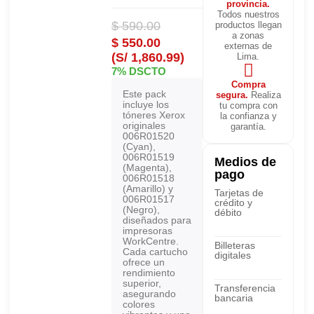
provincia.
Todos nuestros
$
590.00
productos llegan
a zonas
$
550.00
externas de
(S/ 1,860.99)
Lima.
7% DSCTO
Compra
Este pack
segura.
Realiza
incluye los
tu compra con
tóneres Xerox
la confianza y
originales
garantía.
006R01520
(Cyan),
006R01519
Medios de
(Magenta),
pago
006R01518
(Amarillo) y
Tarjetas de
006R01517
crédito y
(Negro),
débito
diseñados para
impresoras
WorkCentre.
Billeteras
Cada cartucho
digitales
ofrece un
rendimiento
superior,
Transferencia
asegurando
bancaria
colores