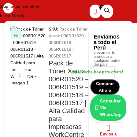
Skip to main content
Inicio
Tienda
Pack de Tóner
SKU:
-
Xerox 006R01520 -
Enviamos
7%
a todo el
006R01519 -
Perú
006R01518 -
Llevamos tu
006R01517
producto a
cualquier parte
Pack de
del país
Tóner Xerox
Haga clic para ampliar
006R01520 –
Comprar
006R01519 –
Ahora
006R01518 –
Consultar
006R01517 |
Via
Alta Calidad
WhatsApp
para
Impresoras
WorkCentre
Envíos a