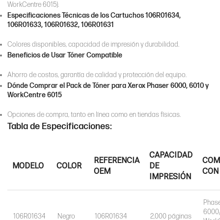
WorkCentre 6015).
Especificaciones Técnicas de los Cartuchos 106R01634,
106R01633, 106R01632, 106R01631
Colores disponibles, capacidad de impresión y durabilidad.
Beneficios de Usar Tóner Compatible
Ahorro de costos, garantía de calidad y protección del equipo.
Dónde Comprar el Pack de Tóner para Xerox Phaser 6000, 6010 y
WorkCentre 6015
Opciones de compra, tanto en línea como en tiendas físicas.
Tabla de Especificaciones:
CAPACIDAD
REFERENCIA
COM
MODELO
COLOR
DE
OEM
CON
IMPRESIÓN
Phas
6000/
106R01634
Negro
106R01634
2,000 páginas