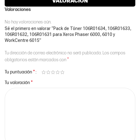
VALORACIÓN
Valoraciones
No hay valoraciones aún.
Sé el primero en valorar “Pack de Tóner 106R01634, 106R01633,
106R01632, 106R01631 para Xerox Phaser 6000, 6010 y
WorkCentre 6015”
Tu dirección de correo electrónico no será publicada.
Los campos
*
obligatorios están marcados con
*
Tu puntuación
*
Tu valoración