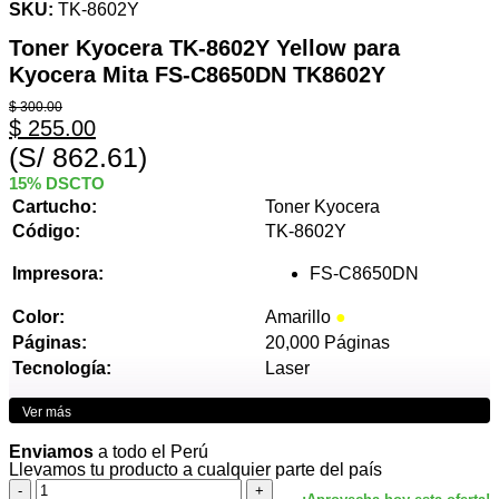
SKU:
TK-8602Y
Toner Kyocera TK-8602Y Yellow para
Kyocera Mita FS-C8650DN TK8602Y
$
300.00
$
255.00
(S/ 862.61)
15% DSCTO
Cartucho:
Toner Kyocera
Código:
TK-8602Y
Impresora:
FS-C8650DN
Color:
Amarillo
●
Páginas:
20,000 Páginas
Tecnología:
Laser
Ver más
Enviamos
a todo el Perú
Llevamos tu producto a cualquier parte del país