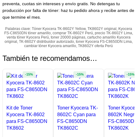
preventa, cuotas sin intereses y envío gratis. No detengas tu
producción por falta de tóner: haz tu pedido ahora y recibe antes de
que termine el mes.
Palabras clave: Tóner Kyocera TK-8602Y Yellow, TK8602Y original, Kyocera
FS-C8650DN tóner amarillo, comprar TK-8602Y Perú, precio TK-8602Y Lima,
venta tóner Kyocera Perú, toner 20000 páginas, cartucho amarillo Kyocera
original, TK-8602Y distribuidor autorizado, toner Kyocera FS-C8650DN Lima,
cambiar tóner Kyocera amarillo, TK8602Y oferta Perú
También te recomendamos…
-15%
-15%
-15%
Kit de Toner
Toner Kyocera TK-
Toner Kyocer
Kyocera TK-8602
8602C Cyan para
8602K Negro
para FS-C8650DN
FS-C8650DN
FS-C8650D
TK8602
TK8602C
TK8602K