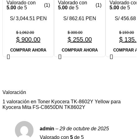
Valorado con
Valorado con
Valorado con
(1)
(1)
5.00
de 5
5.00
de 5
5.00
de 5
S/ 3,044.51 PEN
S/ 862.61 PEN
S/ 456.68
$
1,062.00
$
300.00
$
159.00
$
900.00
$
255.00
$
135.
COMPRAR AHORA
COMPRAR AHORA
COMPRAR A
Valoración
1 valoración en
Toner Kyocera TK-8602Y Yellow para
Kyocera Mita FS-C8650DN TK8602Y
admin
–
29 de octubre de 2025
Valorado con
5
de 5