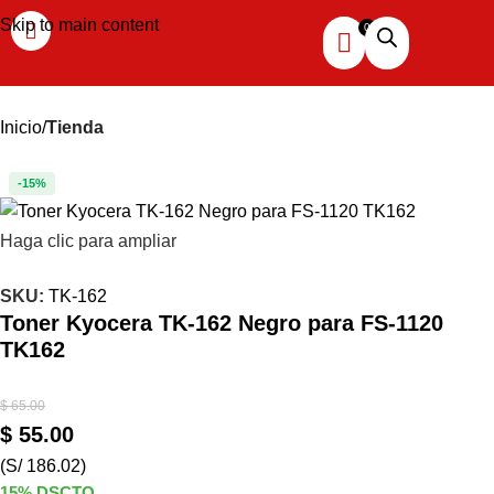
Skip to main content
Inicio
Tienda
-15%
Haga clic para ampliar
SKU:
TK-162
Toner Kyocera TK-162 Negro para FS-1120
TK162
$
65.00
$
55.00
(S/ 186.02)
15% DSCTO