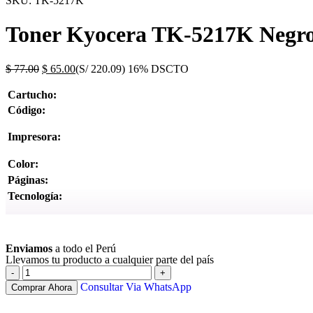
SKU:
TK-5217K
Toner Kyocera TK-5217K Negr
$
77.00
$
65.00
(S/ 220.09)
16% DSCTO
Cartucho:
Código:
Impresora:
Color:
Páginas:
Tecnología:
Ver más
Enviamos
a todo el Perú
Llevamos tu producto a cualquier parte del país
Consultar Via WhatsApp
Comprar Ahora