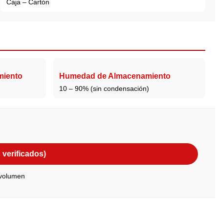
Caja – Cartón
miento
Humedad de Almacenamiento
10 – 90% (sin condensación)
verificados)
 volumen