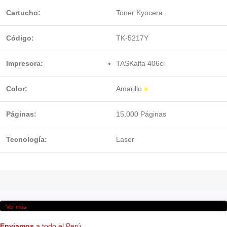
Cartucho:
Toner Kyocera
Código:
TK-5217Y
Impresora:
TASKalfa 406ci
Color:
Amarillo
●
Páginas:
15,000 Páginas
Tecnología:
Laser
Ver más
Enviamos
a todo el Perú