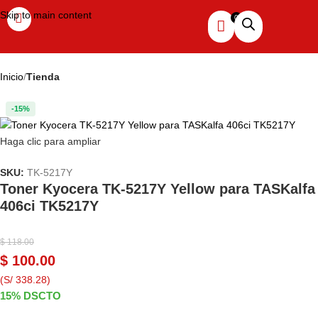
Skip to main content
Inicio
Tienda
-15%
Haga clic para ampliar
SKU:
TK-5217Y
Toner Kyocera TK-5217Y Yellow para TASKalfa
406ci TK5217Y
$
118.00
$
100.00
(S/ 338.28)
15% DSCTO