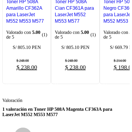
Toner HP 508A
Toner HP 508A
Toner HP 50
Amarillo CF362A
Cian CF361A para
Negro CF36
para LaserJet
LaserJet M552
para LaserJet
M552 M553 M577
M553 M577
M552 M553 
Valorado con
5.00
Valorado con
5.00
Valorado con
5
(1)
(1)
de 5
de 5
de 5
S/ 805.10 PEN
S/ 805.10 PEN
S/ 669.79 
$
248.00
$
248.00
$
214.00
$
238.00
$
238.00
$
198.0
COMPRAR AHORA
COMPRAR AHORA
COMPRAR A
Valoración
1 valoración en
Toner HP 508A Magenta CF363A para
LaserJet M552 M553 M577