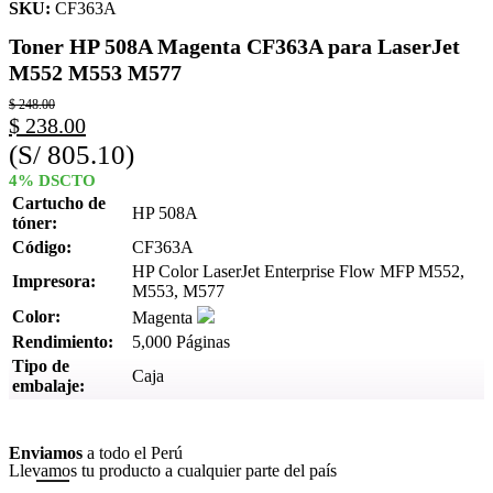
SKU:
CF363A
Toner HP 508A Magenta CF363A para LaserJet
M552 M553 M577
$
248.00
$
238.00
(S/ 805.10)
4% DSCTO
Cartucho de
HP 508A
tóner:
Código:
CF363A
HP Color LaserJet Enterprise Flow MFP M552,
Impresora:
M553, M577
Color:
Magenta
Rendimiento:
5,000 Páginas
Tipo de
Caja
embalaje:
Ver más
Enviamos
a todo el Perú
Llevamos tu producto a cualquier parte del país