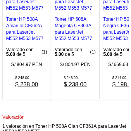
Toner HP 508A
Toner HP 508A
Toner HP 50
Amarillo CF362A
Magenta CF363A
Negro CF36
para LaserJet
para LaserJet
para LaserJe
M552 M553 M577
M552 M553 M577
M552 M553 
Valorado con
Valorado con
Valorado con
(1)
(1)
5.00
de 5
5.00
de 5
5.00
de 5
S/ 804.97 PEN
S/ 804.97 PEN
S/ 669.68
$
248.00
$
248.00
$
214.00
$
238.00
$
238.00
$
198.
COMPRAR AHORA
COMPRAR AHORA
COMPRAR A
Valoración
1 valoración en
Toner HP 508A Cian CF361A para LaserJet