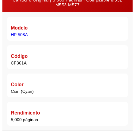
Cartucho Original | 5,000 Páginas | Compatible M552
M553 M577
Modelo
HP 508A
Código
CF361A
Color
Cian (Cyan)
Rendimiento
5,000 páginas