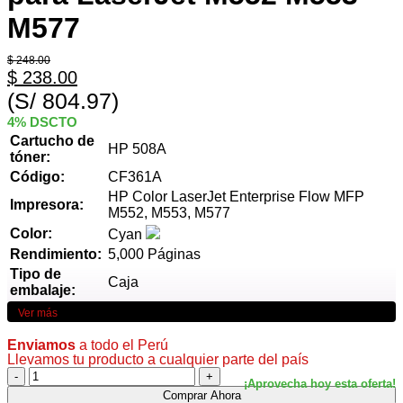
M577
$
248.00
$
238.00
(S/ 804.97)
4% DSCTO
Cartucho de
HP 508A
tóner:
Código:
CF361A
HP Color LaserJet Enterprise Flow MFP
Impresora:
M552, M553, M577
Color:
Cyan
Rendimiento:
5,000 Páginas
Tipo de
Caja
embalaje:
Ver más
Enviamos
a todo el Perú
Llevamos tu producto a cualquier parte del país
Comprar Ahora