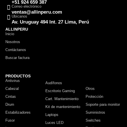
+51 924 659 387
Correo electrónico
ventas@allinperu.com
Ubícanos
Av. Uruguay 494 Int. 27 Lima, Perú
ALLINPERU
Inicio
Nosotros
Contáctanos
Buscar factura
PRODUCTOS
Antivirus
Monitor
Audífonos
Cabezal
Otros
Escritorio Gaming
Cintas
Protección
Cart. Mantenimiento
Drum
Soporte para monitor
Kit de mantenimiento
Estabilizadores
Suministros
Laptops
Fusor
Switches
Luces LED