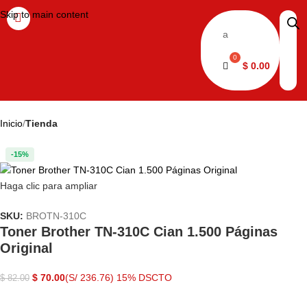
Skip to main content
a
$
0.00
Inicio
Tienda
-15%
Haga clic para ampliar
SKU:
BROTN-310C
Toner Brother TN-310C Cian 1.500 Páginas
Original
$
70.00
(S/ 236.76)
15% DSCTO
$
82.00