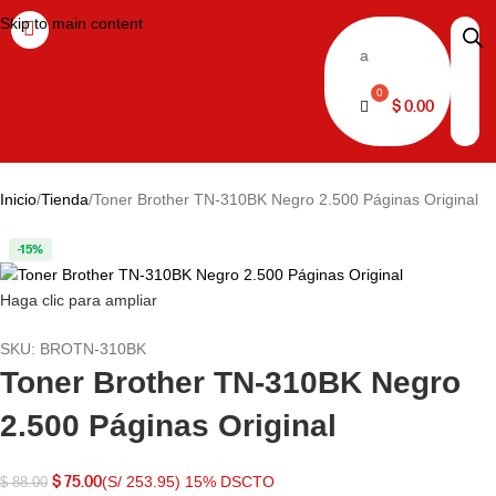
Skip to main content
a
$
0.00
Inicio
Tienda
Toner Brother TN-310BK Negro 2.500 Páginas Original
-15%
Haga clic para ampliar
SKU:
BROTN-310BK
Toner Brother TN-310BK Negro
2.500 Páginas Original
$
75.00
(S/ 253.95)
15% DSCTO
$
88.00