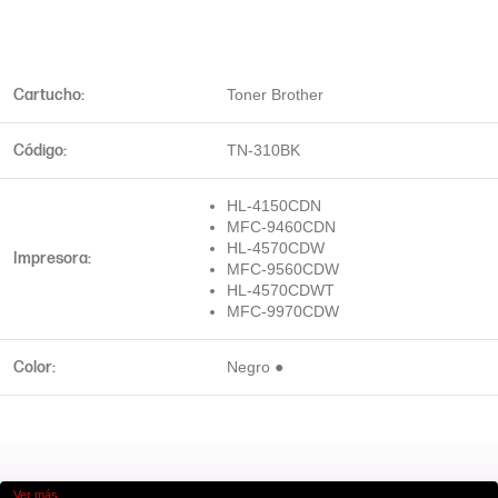
Cartucho:
Toner Brother
Código:
TN-310BK
HL-4150CDN
MFC-9460CDN
HL-4570CDW
Impresora:
MFC-9560CDW
HL-4570CDWT
MFC-9970CDW
Color:
Negro ●
Ver más