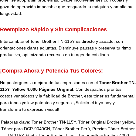
tóner se acopla sin problemas. Evade inconvenientes con copias y
goza de operación impecable que resguarda tu máquina y amplía su
longevidad.
Reemplazo Rápido y Sin Complicaciones
Intercambiar el Toner Brother TN-115Y es directo y aseado, con
orientaciones claras adjuntas. Disminuye pausas y preserva tu ritmo
productivo, optimizando recursos en tu agenda cotidiana.
¡Compra Ahora y Potencia Tus Colores!
No postergues la mejora de tus impresiones con el
Toner Brother TN-
115Y Yellow 4.000 Páginas Original
. Con despachos prontos,
costos ventajosos y la fiabilidad de Brother, este tóner es fundamental
para tonos yellow potentes y seguros. ¡Solicita el tuyo hoy y
transforma tu expresión visual!
Palabras clave: Toner Brother TN-115Y, Tóner Original Brother yellow,
Tóner para DCP-9040CN, Tóner Brother Perú, Precios Tóner Brother
TN-115Y, Venta Tóner Brother Lima, Tóner yellow Brother 4000