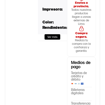
Envíos a
E260dn
provincia.
Impresora:
E460dn
Todos nuestros
E360dn
productos
llegan a zonas
externas de
Color:
Negro
Lima.
Rendimiento:
3.500 Página
Compra
segura.
Ver más
Realiza tu
compra con la
confianza y
garantía.
Medios de
pago
Tarjetas de
crédito y
débito
Billeteras
digitales
Transferencia