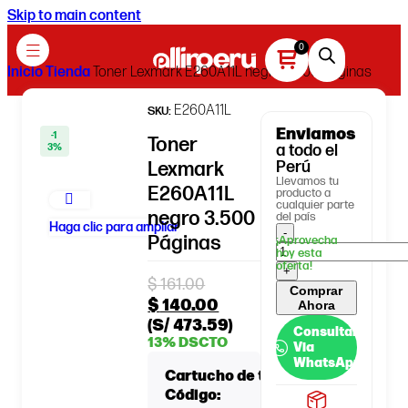
Skip to main content
Inicio
Tienda
Toner Lexmark E260A11L negro 3.500 Páginas
E260A11L
SKU:
Enviamos
-1
Toner
3%
a todo el
Lexmark
Perú
Llevamos tu
E260A11L
producto a
cualquier parte
negro 3.500
del país
Haga clic para ampliar
Páginas
$
161.00
Comprar
$
140.00
Ahora
(S/ 473.59)
Consultar
13% DSCTO
Via
WhatsApp
Cartucho de tóner:
Lexmark
Código:
E260A11L