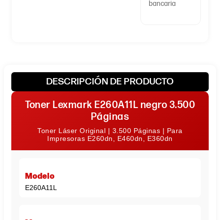
bancaria
DESCRIPCIÓN DE PRODUCTO
Toner Lexmark E260A11L negro 3.500
Páginas
Toner Láser Original | 3.500 Páginas | Para
Impresoras E260dn, E460dn, E360dn
Modelo
E260A11L