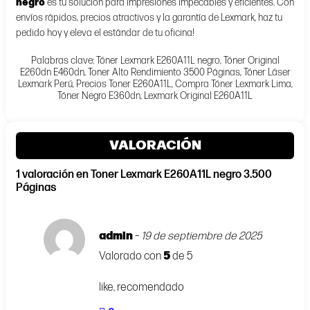
negro
es tu solución para impresiones impecables y eficientes. Con
envíos rápidos, precios atractivos y la garantía de Lexmark, haz tu
pedido hoy y eleva el estándar de tu oficina!
Palabras clave: Tóner Lexmark E260A11L negro, Tóner Original
E260dn E460dn, Toner Alto Rendimiento 3500 Páginas, Tóner Láser
Lexmark Perú, Precios Toner E260A11L, Compra Tóner Lexmark Lima,
Tóner Negro E360dn, Lexmark Original E260A11L
VALORACIÓN
1 valoración en
Toner Lexmark E260A11L negro 3.500
Páginas
admin
–
19 de septiembre de 2025
Valorado con
5
de 5
like, recomendado