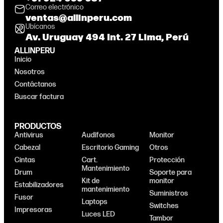
Correo electrónico
ventas@allinperu.com
Ubícanos
Av. Uruguay 494 Int. 27 Lima, Perú
ALLINPERU
Inicio
Nosotros
Contáctanos
Buscar factura
PRODUCTOS
Antivirus
Audífonos
Monitor
Cabezal
Escritorio Gaming
Otros
Cintas
Cart.
Protección
Mantenimiento
Drum
Soporte para
Kit de
monitor
Estabilizadores
mantenimiento
Suministros
Fusor
Laptops
Switches
Impresoras
Luces LED
Tambor