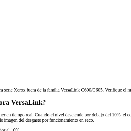
serie Xerox fuera de la familia VersaLink C600/C605. Verifique el mo
sora VersaLink?
óner en tiempo real. Cuando el nivel desciende por debajo del 10%, el 
d de imagen del desgaste por funcionamiento en seco.
rior al 10%