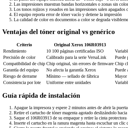
Las impresiones muestran bandas horizontales o zonas sin colo
Los tonos rojizos y rosados en las impresiones salen apagados o
El equipo reporta error de tóner vacío y detiene la impresión
La calidad de color en documentos a color se degrada visibleme
Ventajas del tóner original vs genérico
Criterio
Original Xerox 106R03913
Rendimiento
10 100 páginas certificadas ISO
Variabl
Precisión de color
Calibrado para la serie VersaLink
Puede p
Compatibilidad de chip
Chip original, sin errores de firmware
Chip cl
Garantía del equipo
No afecta la garantía Xerox
Puede a
Riesgo de derrame
Mínimo — sellado de fábrica
Mayor 
Consistencia por lote
Uniforme entre unidades
Variabl
Guía rápida de instalación
Apague la impresora y espere 2 minutos antes de abrir la puerta 
Retire el cartucho de tóner magenta agotado deslizándolo hacia 
Saque el 106R03913 de su empaque y retire la cinta protectora d
Inserte el cartucho en la ranura magenta hasta escuchar un clic 