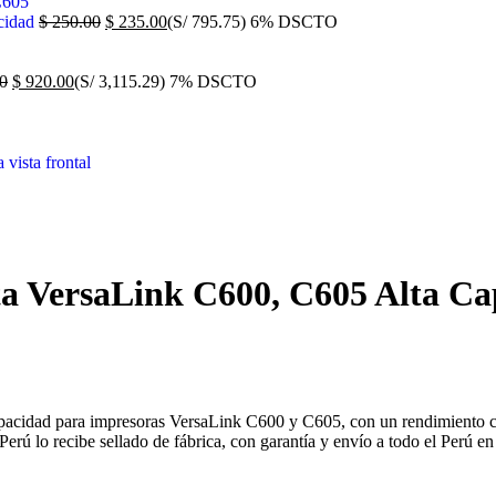
cidad
$
250.00
$
235.00
(S/ 795.75)
6% DSCTO
0
$
920.00
(S/ 3,115.29)
7% DSCTO
a VersaLink C600, C605 Alta Ca
apacidad para impresoras VersaLink C600 y C605, con un rendimiento ce
rú lo recibe sellado de fábrica, con garantía y envío a todo el Perú en 