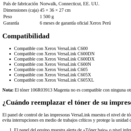
País de fabricación
Norwalk, Connecticut, EE. UU.
Dimensiones (caja)
45 × 36 × 27 cm
Peso
1 500 g
Garantía
6 meses de garantía oficial Xerox Perú
Compatibilidad
Compatible con Xerox VersaLink C600
Compatible con Xerox VersaLink C600DN
Compatible con Xerox VersaLink C600DX
Compatible con Xerox VersaLink C600N
Compatible con Xerox VersaLink C605
Compatible con Xerox VersaLink C605X
Compatible con Xerox VersaLink C605XL
Nota:
El tóner 106R03913 Magenta no es compatible con ninguna otra 
¿Cuándo reemplazar el tóner de su impre
El panel de control de las impresoras VersaLink muestra el nivel de t
evita interrupciones en medio de trabajos críticos y protege la unida
El panel del equipo muestra alerta de «Tóner bajo» o nivel infe